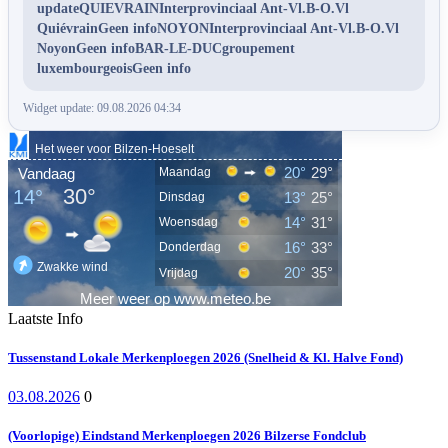
updateQUIEVRAINInterprovinciaal Ant-Vl.B-O.Vl
QuiévrainGeen infoNOYONInterprovinciaal Ant-Vl.B-O.Vl
NoyonGeen infoBAR-LE-DUCgroupement
luxembourgeoisGeen info
Widget update: 09.08.2026 04:34
Laatste Info
Tussenstand Lokale Merkenploegen 2026 (Snelheid & Kl. Halve Fond)
03.08.2026
0
(Voorlopige) Eindstand Merkenploegen 2026 Bilzerse Fondclub