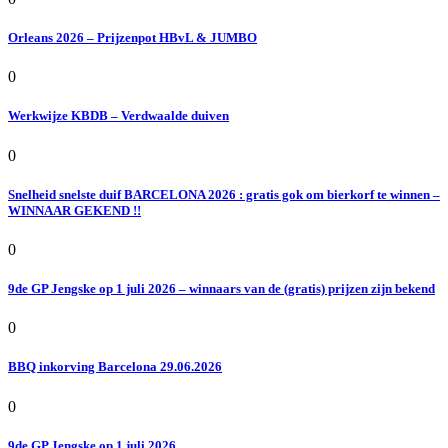
Orleans 2026 – Prijzenpot HBvL & JUMBO
0
Werkwijze KBDB – Verdwaalde duiven
0
Snelheid snelste duif BARCELONA 2026 : gratis gok om bierkorf te winnen –
WINNAAR GEKEND !!
0
9de GP Jengske op 1 juli 2026 – winnaars van de (gratis) prijzen zijn bekend
0
BBQ inkorving Barcelona 29.06.2026
0
9de GP Jengske op 1 juli 2026