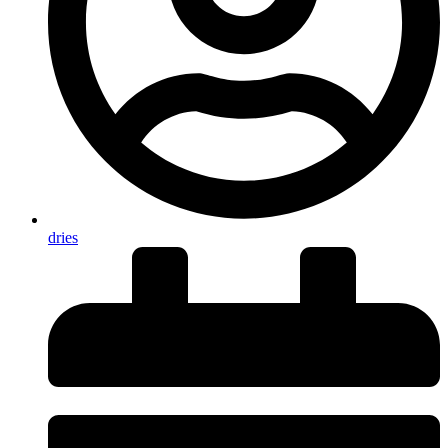
dries