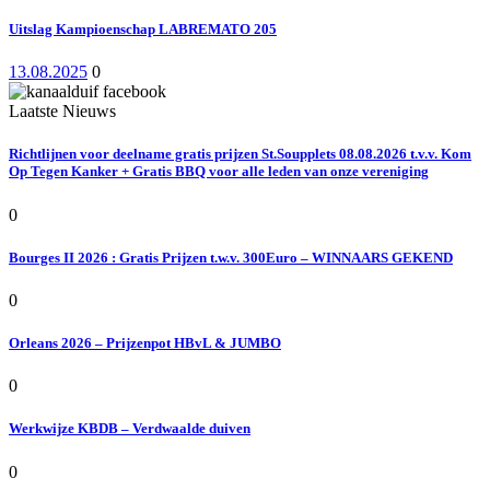
Uitslag Kampioenschap LABREMATO 205
13.08.2025
0
Laatste Nieuws
Richtlijnen voor deelname gratis prijzen St.Soupplets 08.08.2026 t.v.v. Kom
Op Tegen Kanker + Gratis BBQ voor alle leden van onze vereniging
0
Bourges II 2026 : Gratis Prijzen t.w.v. 300Euro – WINNAARS GEKEND
0
Orleans 2026 – Prijzenpot HBvL & JUMBO
0
Werkwijze KBDB – Verdwaalde duiven
0