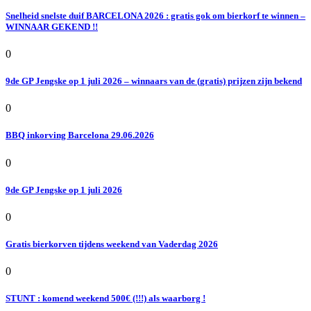
Snelheid snelste duif BARCELONA 2026 : gratis gok om bierkorf te winnen –
WINNAAR GEKEND !!
0
9de GP Jengske op 1 juli 2026 – winnaars van de (gratis) prijzen zijn bekend
0
BBQ inkorving Barcelona 29.06.2026
0
9de GP Jengske op 1 juli 2026
0
Gratis bierkorven tijdens weekend van Vaderdag 2026
0
STUNT : komend weekend 500€ (!!!) als waarborg !