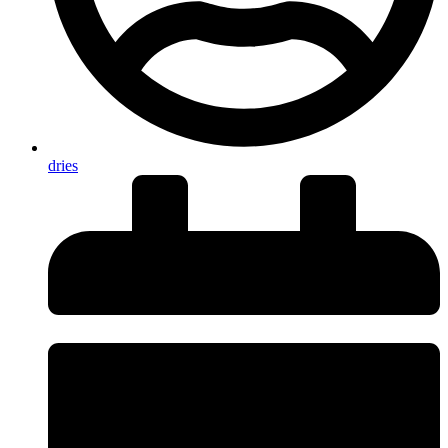
dries