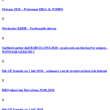
Orleans 2026 – Prijzenpot HBvL & JUMBO
0
Werkwijze KBDB – Verdwaalde duiven
0
Snelheid snelste duif BARCELONA 2026 : gratis gok om bierkorf te winnen –
WINNAAR GEKEND !!
0
9de GP Jengske op 1 juli 2026 – winnaars van de (gratis) prijzen zijn bekend
0
BBQ inkorving Barcelona 29.06.2026
0
9de GP Jengske op 1 juli 2026