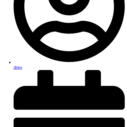
dries