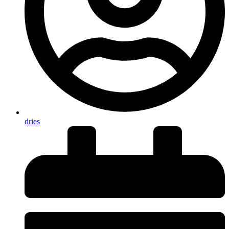
dries