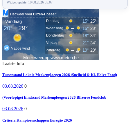
Widget update: 10.08.2026 05:07
Laatste Info
Tussenstand Lokale Merkenploegen 2026 (Snelheid & Kl. Halve Fond)
03.08.2026
0
(Voorlopige) Eindstand Merkenploegen 2026 Bilzerse Fondclub
03.08.2026
0
Criteria Kampioenschappen Euregio 2026