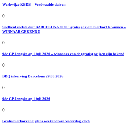
Werkwijze KBDB – Verdwaalde duiven
0
Snelheid snelste duif BARCELONA 2026 : gratis gok om bierkorf te winnen –
WINNAAR GEKEND !!
0
9de GP Jengske op 1 juli 2026 – winnaars van de (gratis) prijzen zijn bekend
0
BBQ inkorving Barcelona 29.06.2026
0
9de GP Jengske op 1 juli 2026
0
Gratis bierkorven tijdens weekend van Vaderdag 2026