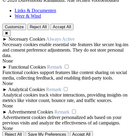
© 2026 Duivenbond Kanaalduif. Alle rechten voorbehouden
Links & Documenten
Weer & Wind
Customize
Reject All
Accept All
✖
►
Necessary Cookies
Always Active
Necessary cookies enable essential site features like secure log-ins
and consent preference adjustments. They do not store personal
data.
None
►
Functional Cookies
Remark
Functional cookies support features like content sharing on social
media, collecting feedback, and enabling third-party tools.
None
►
Analytical Cookies
Remark
Analytical cookies track visitor interactions, providing insights on
metrics like visitor count, bounce rate, and traffic sources.
None
►
Advertisement Cookies
Remark
Advertisement cookies deliver personalized ads based on your
previous visits and analyze the effectiveness of ad campaigns.
None
Reject All
Save My Preferences
Accept All