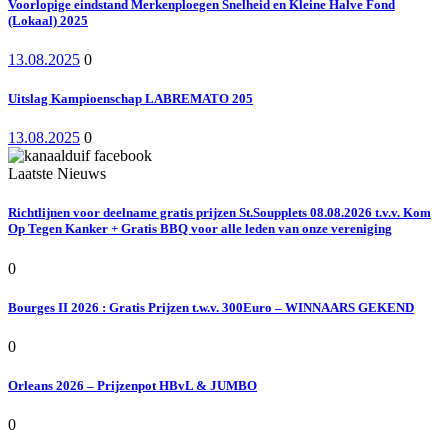
Voorlopige eindstand Merkenploegen Snelheid en Kleine Halve Fond
(Lokaal) 2025
13.08.2025
0
Uitslag Kampioenschap LABREMATO 205
13.08.2025
0
Laatste Nieuws
Richtlijnen voor deelname gratis prijzen St.Soupplets 08.08.2026 t.v.v. Kom
Op Tegen Kanker + Gratis BBQ voor alle leden van onze vereniging
0
Bourges II 2026 : Gratis Prijzen t.w.v. 300Euro – WINNAARS GEKEND
0
Orleans 2026 – Prijzenpot HBvL & JUMBO
0