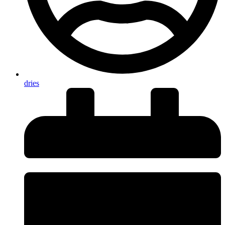
dries