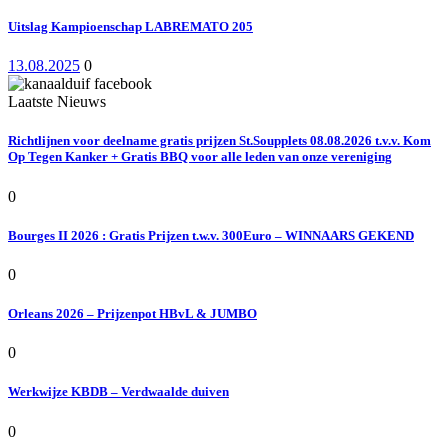
Uitslag Kampioenschap LABREMATO 205
13.08.2025
0
Laatste Nieuws
Richtlijnen voor deelname gratis prijzen St.Soupplets 08.08.2026 t.v.v. Kom
Op Tegen Kanker + Gratis BBQ voor alle leden van onze vereniging
0
Bourges II 2026 : Gratis Prijzen t.w.v. 300Euro – WINNAARS GEKEND
0
Orleans 2026 – Prijzenpot HBvL & JUMBO
0
Werkwijze KBDB – Verdwaalde duiven
0