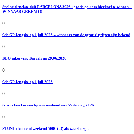
Snelheid snelste duif BARCELONA 2026 : gratis gok om bierkorf te winnen –
WINNAAR GEKEND !!
0
9de GP Jengske op 1 juli 2026 – winnaars van de (gratis) prijzen zijn bekend
0
BBQ inkorving Barcelona 29.06.2026
0
9de GP Jengske op 1 juli 2026
0
Gratis bierkorven tijdens weekend van Vaderdag 2026
0
STUNT : komend weekend 500€ (!!!) als waarborg !