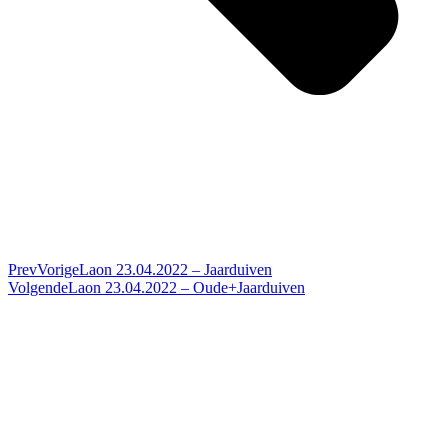
Prev
Vorige
Laon 23.04.2022 – Jaarduiven
Volgende
Laon 23.04.2022 – Oude+Jaarduiven