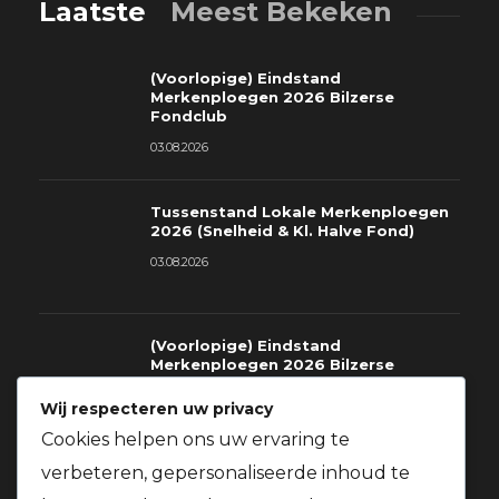
Laatste
Meest Bekeken
(Voorlopige) Eindstand
Merkenploegen 2026 Bilzerse
Fondclub
03.08.2026
Tussenstand Lokale Merkenploegen
2026 (Snelheid & Kl. Halve Fond)
03.08.2026
(Voorlopige) Eindstand
Merkenploegen 2026 Bilzerse
Fondclub
Wij respecteren uw privacy
03.08.2026
Cookies helpen ons uw ervaring te
verbeteren, gepersonaliseerde inhoud te
Richtlijnen voor deelname gratis
prijzen St.Soupplets 08.08.2026