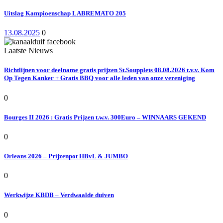
Uitslag Kampioenschap LABREMATO 205
13.08.2025
0
Laatste Nieuws
Richtlijnen voor deelname gratis prijzen St.Soupplets 08.08.2026 t.v.v. Kom
Op Tegen Kanker + Gratis BBQ voor alle leden van onze vereniging
0
Bourges II 2026 : Gratis Prijzen t.w.v. 300Euro – WINNAARS GEKEND
0
Orleans 2026 – Prijzenpot HBvL & JUMBO
0
Werkwijze KBDB – Verdwaalde duiven
0