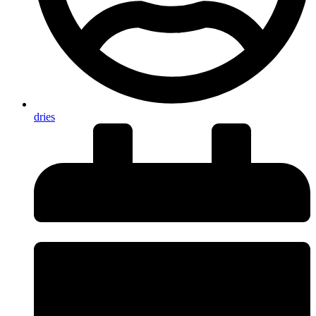
dries