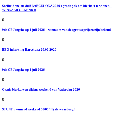
Snelheid snelste duif BARCELONA 2026 : gratis gok om bierkorf te winnen –
WINNAAR GEKEND !!
0
9de GP Jengske op 1 juli 2026 – winnaars van de (gratis) prijzen zijn bekend
0
BBQ inkorving Barcelona 29.06.2026
0
9de GP Jengske op 1 juli 2026
0
Gratis bierkorven tijdens weekend van Vaderdag 2026
0
STUNT : komend weekend 500€ (!!!) als waarborg !