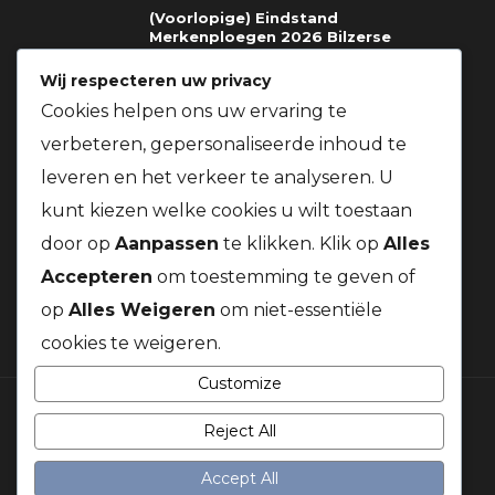
(Voorlopige) Eindstand
Merkenploegen 2026 Bilzerse
Fondclub
Wij respecteren uw privacy
03.08.2026
Cookies helpen ons uw ervaring te
verbeteren, gepersonaliseerde inhoud te
Richtlijnen voor deelname gratis
prijzen St.Soupplets 08.08.2026
leveren en het verkeer te analyseren. U
t.v.v. Kom Op Tegen Kanker + Gratis
BBQ voor alle leden van onze
kunt kiezen welke cookies u wilt toestaan
vereniging
door op
Aanpassen
te klikken. Klik op
Alles
03.08.2026
Accepteren
om toestemming te geven of
op
Alles Weigeren
om niet-essentiële
cookies te weigeren.
Customize
Reject All
© 2026 Duivenbond Kanaalduif. Alle rechten voorbehouden
Accept All
LINKS & DOCUMENTEN
WEER & WIND