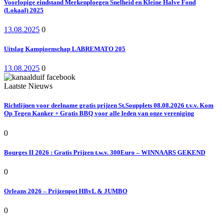
Voorlopige eindstand Merkenploegen Snelheid en Kleine Halve Fond
(Lokaal) 2025
13.08.2025
0
Uitslag Kampioenschap LABREMATO 205
13.08.2025
0
Laatste Nieuws
Richtlijnen voor deelname gratis prijzen St.Soupplets 08.08.2026 t.v.v. Kom
Op Tegen Kanker + Gratis BBQ voor alle leden van onze vereniging
0
Bourges II 2026 : Gratis Prijzen t.w.v. 300Euro – WINNAARS GEKEND
0
Orleans 2026 – Prijzenpot HBvL & JUMBO
0