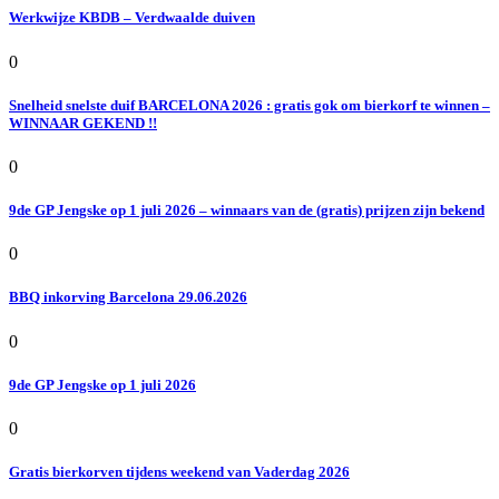
Werkwijze KBDB – Verdwaalde duiven
0
Snelheid snelste duif BARCELONA 2026 : gratis gok om bierkorf te winnen –
WINNAAR GEKEND !!
0
9de GP Jengske op 1 juli 2026 – winnaars van de (gratis) prijzen zijn bekend
0
BBQ inkorving Barcelona 29.06.2026
0
9de GP Jengske op 1 juli 2026
0
Gratis bierkorven tijdens weekend van Vaderdag 2026