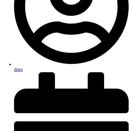
dries