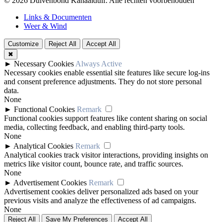
© 2026 Duivenbond Kanaalduif. Alle rechten voorbehouden
Links & Documenten
Weer & Wind
Customize
Reject All
Accept All
✖
►
Necessary Cookies
Always Active
Necessary cookies enable essential site features like secure log-ins
and consent preference adjustments. They do not store personal
data.
None
►
Functional Cookies
Remark
Functional cookies support features like content sharing on social
media, collecting feedback, and enabling third-party tools.
None
►
Analytical Cookies
Remark
Analytical cookies track visitor interactions, providing insights on
metrics like visitor count, bounce rate, and traffic sources.
None
►
Advertisement Cookies
Remark
Advertisement cookies deliver personalized ads based on your
previous visits and analyze the effectiveness of ad campaigns.
None
Reject All
Save My Preferences
Accept All