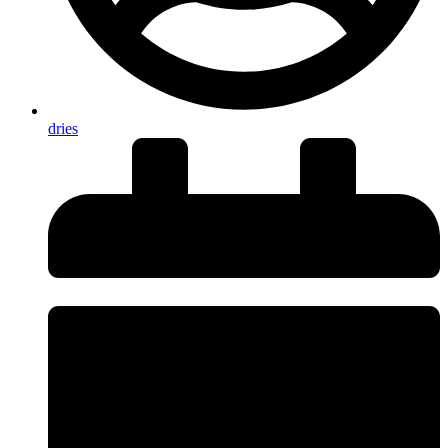
dries