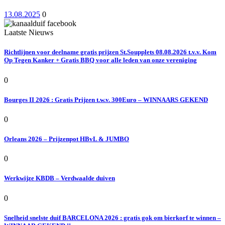
13.08.2025
0
Laatste Nieuws
Richtlijnen voor deelname gratis prijzen St.Soupplets 08.08.2026 t.v.v. Kom
Op Tegen Kanker + Gratis BBQ voor alle leden van onze vereniging
0
Bourges II 2026 : Gratis Prijzen t.w.v. 300Euro – WINNAARS GEKEND
0
Orleans 2026 – Prijzenpot HBvL & JUMBO
0
Werkwijze KBDB – Verdwaalde duiven
0
Snelheid snelste duif BARCELONA 2026 : gratis gok om bierkorf te winnen –