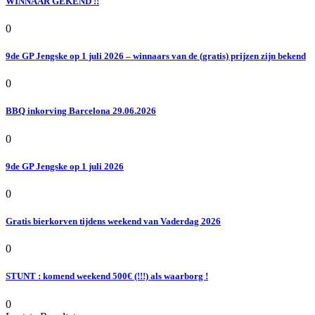
WINNAAR GEKEND !!
0
9de GP Jengske op 1 juli 2026 – winnaars van de (gratis) prijzen zijn bekend
0
BBQ inkorving Barcelona 29.06.2026
0
9de GP Jengske op 1 juli 2026
0
Gratis bierkorven tijdens weekend van Vaderdag 2026
0
STUNT : komend weekend 500€ (!!!) als waarborg !
0