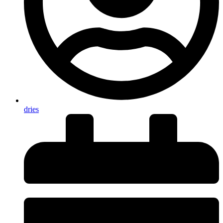
dries