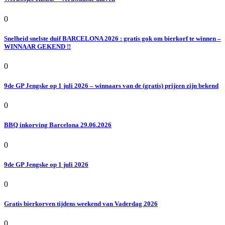
0
Snelheid snelste duif BARCELONA 2026 : gratis gok om bierkorf te winnen –
WINNAAR GEKEND !!
0
9de GP Jengske op 1 juli 2026 – winnaars van de (gratis) prijzen zijn bekend
0
BBQ inkorving Barcelona 29.06.2026
0
9de GP Jengske op 1 juli 2026
0
Gratis bierkorven tijdens weekend van Vaderdag 2026
0