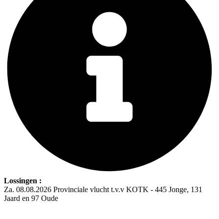
Lossingen :
Za. 08.08.2026 Provinciale vlucht t.v.v KOTK - 445 Jonge, 131
Jaard en 97 Oude