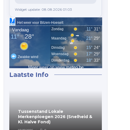
Widget update: 08.08.2026 01:03
Laatste Info
Tussenstand Lokale
(Voorlop
Merkenploegen 2026 (Snelheid &
Merkenp
Kl. Halve Fond)
Fondclu