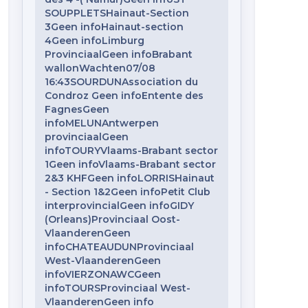
SOUPPLETSHainaut-Section
3Geen infoHainaut-section
4Geen infoLimburg
ProvinciaalGeen infoBrabant
wallonWachten07/08
16:43SOURDUNAssociation du
Condroz Geen infoEntente des
FagnesGeen
infoMELUNAntwerpen
provinciaalGeen
infoTOURYVlaams-Brabant sector
1Geen infoVlaams-Brabant sector
2&3 KHFGeen infoLORRISHainaut
- Section 1&2Geen infoPetit Club
interprovincialGeen infoGIDY
(Orleans)Provinciaal Oost-
VlaanderenGeen
infoCHATEAUDUNProvinciaal
West-VlaanderenGeen
infoVIERZONAWCGeen
infoTOURSProvinciaal West-
VlaanderenGeen info