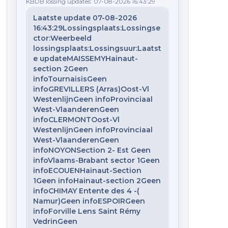
KBDB lossing updates: 07-08-2026 16:43:29
Laatste update 07-08-2026
16:43:29Lossingsplaats:Lossingse
ctor:Weerbeeld
------------------------------------ DIZY-LE-GROS 16-07-
lossingsplaats:Lossingsuur:Laatst
e updateMAISSEMYHainaut-
section 2Geen
infoTournaisisGeen
infoGREVILLERS (Arras)Oost-Vl
WestenlijnGeen infoProvinciaal
West-VlaanderenGeen
infoCLERMONTOost-Vl
WestenlijnGeen infoProvinciaal
West-VlaanderenGeen
infoNOYONSection 2- Est Geen
infoVlaams-Brabant sector 1Geen
infoECOUENHainaut-Section
1Geen infoHainaut-section 2Geen
infoCHIMAY Entente des 4 -(
Namur)Geen infoESPOIRGeen
infoForville Lens Saint Rémy
VedrinGeen