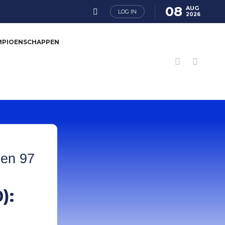
08
AUG
LOG IN
2026
MPIOENSCHAPPEN
 en 97
):