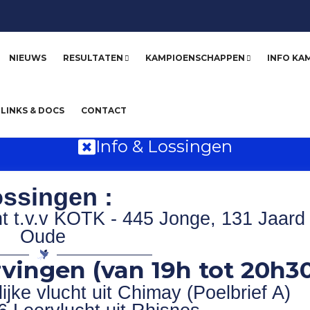
NIEUWS
RESULTATEN
KAMPIOENSCHAPPEN
INFO KA
LINKS & DOCS
CONTACT
Info & Lossingen
ssingen :
ht t.v.v KOTK - 445 Jonge, 131 Jaard
Oude
vingen (van 19h tot 20h30
jke vlucht uit Chimay (Poelbrief A)