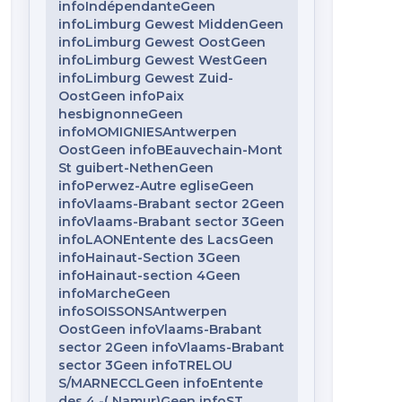
infoIndépendanteGeen
infoLimburg Gewest MiddenGeen
infoLimburg Gewest OostGeen
infoLimburg Gewest WestGeen
infoLimburg Gewest Zuid-
OostGeen infoPaix
hesbignonneGeen
infoMOMIGNIESAntwerpen
OostGeen infoBEauvechain-Mont
St guibert-NethenGeen
infoPerwez-Autre egliseGeen
infoVlaams-Brabant sector 2Geen
infoVlaams-Brabant sector 3Geen
infoLAONEntente des LacsGeen
infoHainaut-Section 3Geen
infoHainaut-section 4Geen
infoMarcheGeen
infoSOISSONSAntwerpen
OostGeen infoVlaams-Brabant
sector 2Geen infoVlaams-Brabant
sector 3Geen infoTRELOU
S/MARNECCLGeen infoEntente
des 4 -( Namur)Geen infoST