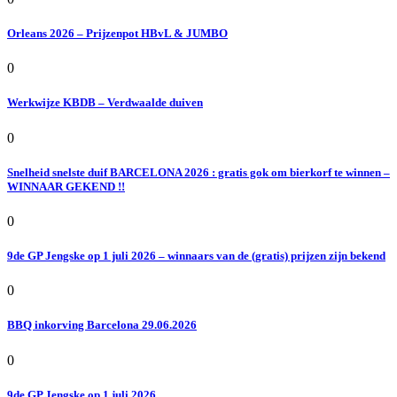
Orleans 2026 – Prijzenpot HBvL & JUMBO
0
Werkwijze KBDB – Verdwaalde duiven
0
Snelheid snelste duif BARCELONA 2026 : gratis gok om bierkorf te winnen –
WINNAAR GEKEND !!
0
9de GP Jengske op 1 juli 2026 – winnaars van de (gratis) prijzen zijn bekend
0
BBQ inkorving Barcelona 29.06.2026
0
9de GP Jengske op 1 juli 2026