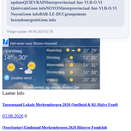
updateQUIEVRAINInterprovinciaal Ant-Vl.B-O.Vl
QuiévrainGeen infoNOYONInterprovinciaal Ant-Vl.B-O.Vl
NoyonGeen infoBAR-LE-DUCgroupement
luxembourgeoisGeen info
Widget update: 09.08.2026 02:59
Laatste Info
Tussenstand Lokale Merkenploegen 2026 (Snelheid & Kl. Halve Fond)
03.08.2026
0
(Voorlopige) Eindstand Merkenploegen 2026 Bilzerse Fondclub