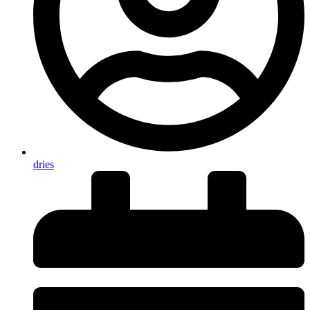
dries