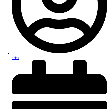
dries