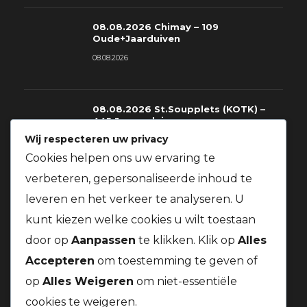
08.08.2026 Chimay – 109
Oude+Jaarduiven
08.08.2026
08.08.2026 St.Soupplets (KOTK) –
445 Jonge duiven
Wij respecteren uw privacy
08.08.2026
Cookies helpen ons uw ervaring te
verbeteren, gepersonaliseerde inhoud te
08.08.2026 St.Soupplets – 228
leveren en het verkeer te analyseren. U
Oude+Jaarduiven
kunt kiezen welke cookies u wilt toestaan
08.08.2026
door op
Aanpassen
te klikken. Klik op
Alles
Accepteren
om toestemming te geven of
op
Alles Weigeren
om niet-essentiële
cookies te weigeren.