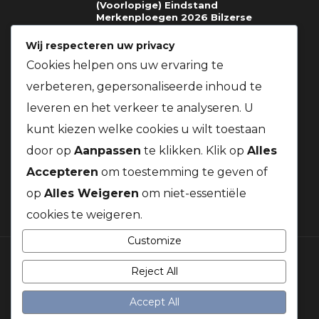
(Voorlopige) Eindstand
Merkenploegen 2026 Bilzerse
Fondclub
Wij respecteren uw privacy
03.08.2026
Cookies helpen ons uw ervaring te
verbeteren, gepersonaliseerde inhoud te
Richtlijnen voor deelname gratis
prijzen St.Soupplets 08.08.2026
leveren en het verkeer te analyseren. U
t.v.v. Kom Op Tegen Kanker + Gratis
BBQ voor alle leden van onze
kunt kiezen welke cookies u wilt toestaan
vereniging
door op
Aanpassen
te klikken. Klik op
Alles
03.08.2026
Accepteren
om toestemming te geven of
op
Alles Weigeren
om niet-essentiële
cookies te weigeren.
Customize
Reject All
© 2026 Duivenbond Kanaalduif. Alle rechten voorbehouden
Accept All
LINKS & DOCUMENTEN
WEER & WIND