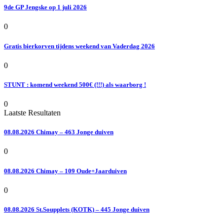
9de GP Jengske op 1 juli 2026
0
Gratis bierkorven tijdens weekend van Vaderdag 2026
0
STUNT : komend weekend 500€ (!!!) als waarborg !
0
Laatste Resultaten
08.08.2026 Chimay – 463 Jonge duiven
0
08.08.2026 Chimay – 109 Oude+Jaarduiven
0
08.08.2026 St.Soupplets (KOTK) – 445 Jonge duiven