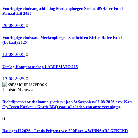
Voorlopige eindrangschikking Merkenploegen Snelheid&Halve Fond –
Kanaalduif 2025
26.08.2025
0
Voorlopige eindstand Merkenploegen Snelheid en Kleine Halve Fond
(Lokaal) 2025
13.08.2025
0
Uitslag Kampioenschap LABREMATO 205
13.08.2025
0
Laatste Nieuws
Richtlijnen voor deelname gratis prijzen St.Soupplets 08.08.2026 t.v.v. Kom
Op Tegen Kanker + Gratis BBQ voor alle leden van onze vereniging
0
Bourges II 2026 : Gratis Prijzen t.w.v. 300Euro – WINNAARS GEKEND