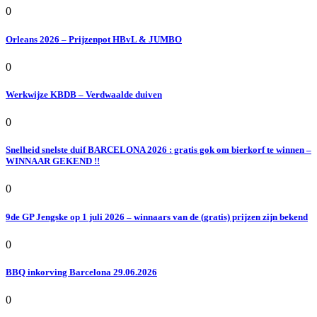
0
Orleans 2026 – Prijzenpot HBvL & JUMBO
0
Werkwijze KBDB – Verdwaalde duiven
0
Snelheid snelste duif BARCELONA 2026 : gratis gok om bierkorf te winnen –
WINNAAR GEKEND !!
0
9de GP Jengske op 1 juli 2026 – winnaars van de (gratis) prijzen zijn bekend
0
BBQ inkorving Barcelona 29.06.2026
0