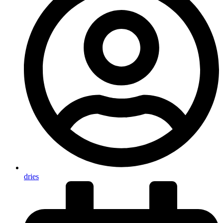
dries