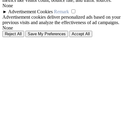
metrics like visitor count, bounce rate, and traffic sources.
None
►
Advertisement Cookies
Remark
Advertisement cookies deliver personalized ads based on your
previous visits and analyze the effectiveness of ad campaigns.
None
Reject All
Save My Preferences
Accept All