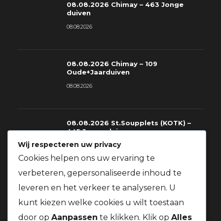
08.08.2026 Chimay – 463 Jonge
duiven
08.08.2026
08.08.2026 Chimay – 109
Oude+Jaarduiven
08.08.2026
08.08.2026 St.Soupplets (KOTK) –
445 Jonge duiven
Wij respecteren uw privacy
08.08.2026
Cookies helpen ons uw ervaring te
verbeteren, gepersonaliseerde inhoud te
08.08.2026 St.Soupplets – 228
leveren en het verkeer te analyseren. U
Oude+Jaarduiven
kunt kiezen welke cookies u wilt toestaan
08.08.2026
door op
Aanpassen
te klikken. Klik op
Alles