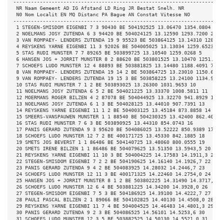
----------------------------------------------------------------------
 NR Naam Gemeent AD IG Afstand LD Ring JR Bestat Snelh. NR 
 N0 Nom Localit EN MQ Distanc PA Bague AN Constat Vitesse NO 
----------------------------------------------------------------------
 1 STEGEN-SMISDOM EIGENBI 7 3 90430 BE 504192525 13.06470 1354.0804 1 
 2 NOELMANS JOSY ZUTENDA 6 3 94420 BE 504024125 13.12590 1293.7200 2 
 3 VAN ROMPAEY- LENDERS ZUTENDA 19 9 95523 BE 503864125 13.14310 1281.
 4 REYSKENS YARNE EIGENBI 11 3 92026 BE 504005025 13.13034 1259.6523 4
 5 STAS RUDI MUNSTER 7 7 89265 BE 503899725 13.10540 1259.0268 5 
 6 HANSEN JOS + JORRIT MUNSTER 8 2 88620 BE 503801525 13.10470 1251.98
 7 SCHOEFS LUDO MUNSTER 12 4 88893 BE 503881825 13.14480 1188.4091 7 
 8 VAN ROMPAEY- LENDERS ZUTENDA 19 14 2 BE 503864725 13.23010 1150.648
 9 VAN ROMPAEY- LENDERS ZUTENDA 19 15 3 BE 503858225 13.24100 1134.926
 10 STAS RUDI MUNSTER 7 1 2 BE 503893025 13.26300 1031.9653 10 
 11 NOELMANS JOSY ZUTENDA 6 5 2 BE 504021225 13.33370 1008.5811 11 
 12 MOERMANS ROGER BILZEN 4 2 87078 BE 504044925 13.32270 941.8929 12 
 13 NOELMANS JOSY ZUTENDA 6 1 3 BE 504028125 13.44010 907.7391 13 
 14 REYSKENS YARNE EIGENBI 11 1 2 BE 504003125 13.45184 873.8858 14 
 15 SMEERS-VANSPAUWEN MUNSTER 1 1 88540 BE 504230325 13.42400 862.4026
 16 STAS RUDI MUNSTER 7 6 3 BE 503890925 13.44310 854.0743 16 
 17 PANIS GERARD ZUTENDA 9 3 95620 BE 504086025 13.52222 850.9389 17 
 18 SCHOEFS LUDO MUNSTER 12 7 2 BE 400171725 13.45330 842.1885 18 
 19 SMETS JOS BEVERST 1 1 86486 BE 504140725 13.48060 800.0555 19 
 20 SMETS IRENE BILZEN 1 1 86486 BE 504079625 13.51350 13.5943,5 20 
 21 REYSKENS YARNE EIGENBI 11 10 3 BE 504004225 14.17583 14.1911,3 21 
 22 STEGEN-SMISDOM EIGENBI 7 2 2 BE 504190625 14.16140 14.1926,7 22 
 23 PANIS GERARD ZUTENDA 9 4 2 BE 504083925 14.28032 14.2446,7 23 
 24 SCHOEFS LUDO MUNSTER 12 11 3 BE 400171325 14.22460 14.2754,0 24 
 25 HANSEN JOS + JORRIT MUNSTER 8 1 2 BE 503802225 14.31490 14.3717,5 
 26 SCHOEFS LUDO MUNSTER 12 6 4 BE 503881225 14.34200 14.3928,0 26 
 27 STEGEN-SMISDOM EIGENBI 7 5 3 BE 504186925 14.39100 14.4222,7 27 
 28 PAULI PASCAL BILZEN 2 1 89066 BE 504102825 14.40130 14.4508,0 28 
 29 REYSKENS YARNE EIGENBI 11 7 4 BE 504004525 14.46483 14.4801,3 29 
 30 PANIS GERARD ZUTENDA 9 2 3 BE 504086525 14.56101 14.5253,6 30 
 31 SCHOEFS LUDO MUNSTER 12 3 5 BE 503882525 14.50130 14.5521,0 31 