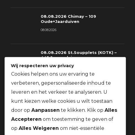
08.08.2026 Chimay – 109
Oude+Jaarduiven
08.08.2026
08.08.2026 St.Soupplets (KOTK) –
445 Jonge duiven
Wij respecteren uw privacy
08.08.2026
Cookies helpen ons uw ervaring te
verbeteren, gepersonaliseerde inhoud te
08.08.2026 St.Soupplets – 228
leveren en het verkeer te analyseren. U
Oude+Jaarduiven
kunt kiezen welke cookies u wilt toestaan
08.08.2026
door op
Aanpassen
te klikken. Klik op
Alles
Accepteren
om toestemming te geven of
op
Alles Weigeren
om niet-essentiële