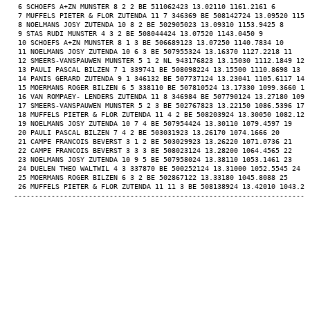
 6 SCHOEFS A+ZN MUNSTER 8 2 2 BE 511062423 13.02110 1161.2161 6 
 7 MUFFELS PIETER & FLOR ZUTENDA 11 7 346369 BE 508142724 13.09520 1155
 8 NOELMANS JOSY ZUTENDA 10 8 2 BE 502905023 13.09310 1153.9425 8 
 9 STAS RUDI MUNSTER 4 3 2 BE 508044424 13.07520 1143.0450 9 
 10 SCHOEFS A+ZN MUNSTER 8 1 3 BE 506689123 13.07250 1140.7834 10 
 11 NOELMANS JOSY ZUTENDA 10 6 3 BE 507955324 13.16370 1127.2218 11 
 12 SMEERS-VANSPAUWEN MUNSTER 5 1 2 NL 943176823 13.15030 1112.1849 12 
 13 PAULI PASCAL BILZEN 7 1 339741 BE 508098224 13.15500 1110.8698 13 
 14 PANIS GERARD ZUTENDA 9 1 346132 BE 507737124 13.23041 1105.6117 14 
 15 MOERMANS ROGER BILZEN 6 5 338110 BE 507810524 13.17330 1099.3660 15
 16 VAN ROMPAEY- LENDERS ZUTENDA 11 8 346984 BE 507790124 13.27180 1093
 17 SMEERS-VANSPAUWEN MUNSTER 5 2 3 BE 502767823 13.22150 1086.5396 17 
 18 MUFFELS PIETER & FLOR ZUTENDA 11 4 2 BE 508203924 13.30050 1082.121
 19 NOELMANS JOSY ZUTENDA 10 7 4 BE 507954424 13.30110 1079.4597 19 
 20 PAULI PASCAL BILZEN 7 4 2 BE 503031923 13.26170 1074.1666 20 
 21 CAMPE FRANCOIS BEVERST 3 1 2 BE 503029923 13.26220 1071.0736 21 
 22 CAMPE FRANCOIS BEVERST 3 3 3 BE 508023124 13.28200 1064.4565 22 
 23 NOELMANS JOSY ZUTENDA 10 9 5 BE 507958024 13.38110 1053.1461 23 
 24 DUELEN THEO WALTWIL 4 3 337870 BE 500252124 13.31000 1052.5545 24 
 25 MOERMANS ROGER BILZEN 6 3 2 BE 502867122 13.33180 1045.8088 25 
 26 MUFFELS PIETER & FLOR ZUTENDA 11 11 3 BE 508138924 13.42010 1043.22
-----------------------------------------------------------------------