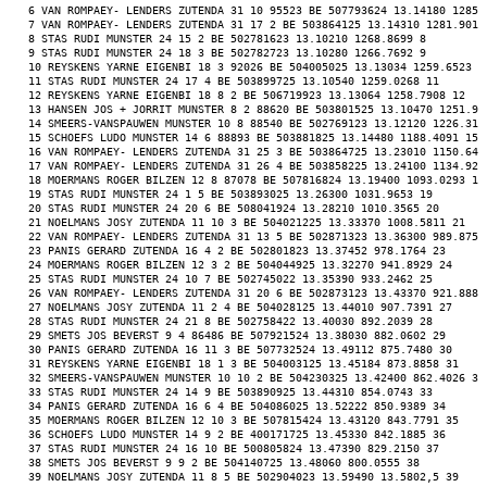
 6 VAN ROMPAEY- LENDERS ZUTENDA 31 10 95523 BE 507793624 13.14180 1285.
 7 VAN ROMPAEY- LENDERS ZUTENDA 31 17 2 BE 503864125 13.14310 1281.9011
 8 STAS RUDI MUNSTER 24 15 2 BE 502781623 13.10210 1268.8699 8 
 9 STAS RUDI MUNSTER 24 18 3 BE 502782723 13.10280 1266.7692 9 
 10 REYSKENS YARNE EIGENBI 18 3 92026 BE 504005025 13.13034 1259.6523 1
 11 STAS RUDI MUNSTER 24 17 4 BE 503899725 13.10540 1259.0268 11 
 12 REYSKENS YARNE EIGENBI 18 8 2 BE 506719923 13.13064 1258.7908 12 
 13 HANSEN JOS + JORRIT MUNSTER 8 2 88620 BE 503801525 13.10470 1251.98
 14 SMEERS-VANSPAUWEN MUNSTER 10 8 88540 BE 502769123 13.12120 1226.315
 15 SCHOEFS LUDO MUNSTER 14 6 88893 BE 503881825 13.14480 1188.4091 15 
 16 VAN ROMPAEY- LENDERS ZUTENDA 31 25 3 BE 503864725 13.23010 1150.648
 17 VAN ROMPAEY- LENDERS ZUTENDA 31 26 4 BE 503858225 13.24100 1134.926
 18 MOERMANS ROGER BILZEN 12 8 87078 BE 507816824 13.19400 1093.0293 18
 19 STAS RUDI MUNSTER 24 1 5 BE 503893025 13.26300 1031.9653 19 
 20 STAS RUDI MUNSTER 24 20 6 BE 508041924 13.28210 1010.3565 20 
 21 NOELMANS JOSY ZUTENDA 11 10 3 BE 504021225 13.33370 1008.5811 21 
 22 VAN ROMPAEY- LENDERS ZUTENDA 31 13 5 BE 502871323 13.36300 989.8756
 23 PANIS GERARD ZUTENDA 16 4 2 BE 502801823 13.37452 978.1764 23 
 24 MOERMANS ROGER BILZEN 12 3 2 BE 504044925 13.32270 941.8929 24 
 25 STAS RUDI MUNSTER 24 10 7 BE 502745022 13.35390 933.2462 25 
 26 VAN ROMPAEY- LENDERS ZUTENDA 31 20 6 BE 502873123 13.43370 921.8884
 27 NOELMANS JOSY ZUTENDA 11 2 4 BE 504028125 13.44010 907.7391 27 
 28 STAS RUDI MUNSTER 24 21 8 BE 502758422 13.40030 892.2039 28 
 29 SMETS JOS BEVERST 9 4 86486 BE 507921524 13.38030 882.0602 29 
 30 PANIS GERARD ZUTENDA 16 11 3 BE 507732524 13.49112 875.7480 30 
 31 REYSKENS YARNE EIGENBI 18 1 3 BE 504003125 13.45184 873.8858 31 
 32 SMEERS-VANSPAUWEN MUNSTER 10 10 2 BE 504230325 13.42400 862.4026 32
 33 STAS RUDI MUNSTER 24 14 9 BE 503890925 13.44310 854.0743 33 
 34 PANIS GERARD ZUTENDA 16 6 4 BE 504086025 13.52222 850.9389 34 
 35 MOERMANS ROGER BILZEN 12 10 3 BE 507815424 13.43120 843.7791 35 
 36 SCHOEFS LUDO MUNSTER 14 9 2 BE 400171725 13.45330 842.1885 36 
 37 STAS RUDI MUNSTER 24 16 10 BE 500805824 13.47390 829.2150 37 
 38 SMETS JOS BEVERST 9 9 2 BE 504140725 13.48060 800.0555 38 
 39 NOELMANS JOSY ZUTENDA 11 8 5 BE 502904023 13.59490 13.5802,5 39 