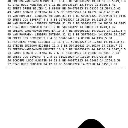
 40 SMEERS-VANSPAUWEN MUNSTER 10 4 3 BE 503044722 13.53150 13.5849,5 40
 41 STAS RUDI MUNSTER 24 9 11 BE 508036224 13.54400 13.5920,1 41 
 42 SMETS IRENE BILZEN 1 1 86486 BE 504079625 13.51350 13.5943,5 42 
 43 PANIS GERARD ZUTENDA 16 2 5 BE 502805923 14.04572 14.0140,7 43 
 44 VAN ROMPAEY- LENDERS ZUTENDA 31 14 7 BE 502871523 14.04560 14.0146,
 45 SMETS JOS BEVERST 9 3 3 BE 507925524 13.53510 14.0159,5 45 
 46 VAN ROMPAEY- LENDERS ZUTENDA 31 29 8 BE 502636522 14.10150 14.0705,
 47 STAS RUDI MUNSTER 24 8 12 BE 502748122 14.03030 14.0743,1 47 
 48 SMEERS-VANSPAUWEN MUNSTER 10 3 4 BE 503098023 14.06170 14.1151,5 48
 49 VAN ROMPAEY- LENDERS ZUTENDA 31 12 9 BE 507791024 14.15170 14.1207,
 50 SMETS JOS BEVERST 9 7 4 BE 506655423 14.05290 14.1337,5 50 
 51 REYSKENS YARNE EIGENBI 18 16 4 BE 504004225 14.17583 14.1911,3 51 
 52 STEGEN-SMISDOM EIGENBI 11 3 2 BE 504190625 14.16140 14.1926,7 52 
 53 SMEERS-VANSPAUWEN MUNSTER 10 9 5 BE 503059423 14.14130 14.1947,5 53
 54 PANIS GERARD ZUTENDA 16 7 6 BE 504083925 14.28032 14.2446,7 54 
 55 SMETS JOS BEVERST 9 2 5 BE 616238924 14.19210 14.2729,5 55 
 56 SCHOEFS LUDO MUNSTER 14 13 3 BE 400171325 14.22460 14.2754,0 56 
 57 STAS RUDI MUNSTER 24 12 13 BE 508032224 14.27150 14.3155,1 57 
-----------------------------------------------------------------------