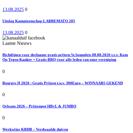
13.08.2025
0
Uitslag Kampioenschap LABREMATO 205
13.08.2025
0
Laatste Nieuws
Richtlijnen voor deelname gratis prijzen St.Soupplets 08.08.2026 t.v.v. Kom
Op Tegen Kanker + Gratis BBQ voor alle leden van onze vereniging
0
Bourges II 2026 : Gratis Prijzen t.w.v. 300Euro – WINNAARS GEKEND
0
Orleans 2026 – Prijzenpot HBvL & JUMBO
0
Werkwijze KBDB – Verdwaalde duiven