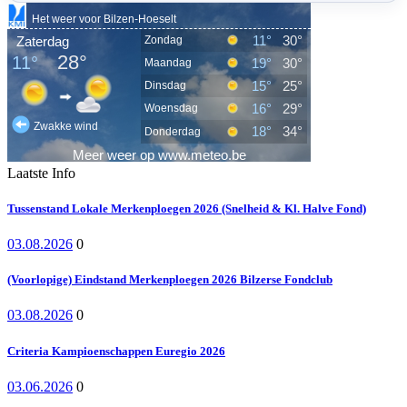
Laatste Info
Tussenstand Lokale Merkenploegen 2026 (Snelheid & Kl. Halve Fond)
03.08.2026
0
(Voorlopige) Eindstand Merkenploegen 2026 Bilzerse Fondclub
03.08.2026
0
Criteria Kampioenschappen Euregio 2026
03.06.2026
0