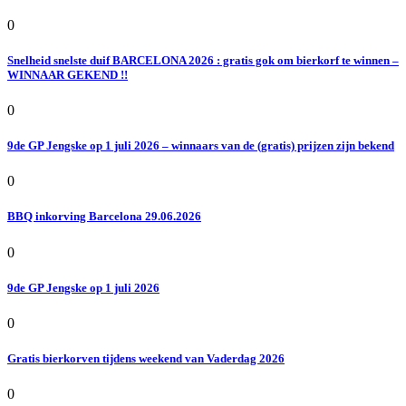
0
Snelheid snelste duif BARCELONA 2026 : gratis gok om bierkorf te winnen –
WINNAAR GEKEND !!
0
9de GP Jengske op 1 juli 2026 – winnaars van de (gratis) prijzen zijn bekend
0
BBQ inkorving Barcelona 29.06.2026
0
9de GP Jengske op 1 juli 2026
0
Gratis bierkorven tijdens weekend van Vaderdag 2026
0