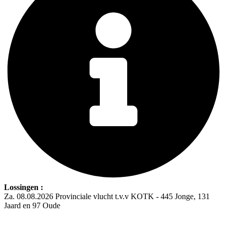
Lossingen :
Za. 08.08.2026 Provinciale vlucht t.v.v KOTK - 445 Jonge, 131
Jaard en 97 Oude