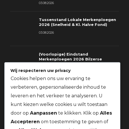
03.08.2026
Tussenstand Lokale Merkenploegen
2026 (Snelheid & Kl. Halve Fond)
03.08.2026
(Voorlopige) Eindstand
Merkenploegen 2026 Bilzerse
Fondclub
Wij respecteren uw privacy
03.08.2026
Cookies helpen ons uw ervaring te
verbeteren, gepersonaliseerde inhoud te
Richtlijnen voor deelname gratis
prijzen St.Soupplets 08.08.2026
leveren en het verkeer te analyseren. U
t.v.v. Kom Op Tegen Kanker + Gratis
BBQ voor alle leden van onze
kunt kiezen welke cookies u wilt toestaan
vereniging
door op
Aanpassen
te klikken. Klik op
Alles
03.08.2026
Accepteren
om toestemming te geven of