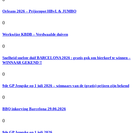
Orleans 2026 – Prijzenpot HBvL & JUMBO
0
Werkwijze KBDB – Verdwaalde duiven
0
Snelheid snelste duif BARCELONA 2026 : gratis gok om bierkorf te winnen –
WINNAAR GEKEND !!
0
9de GP Jengske op 1 juli 2026 – winnaars van de (gratis) prijzen zijn bekend
0
BBQ inkorving Barcelona 29.06.2026
0
9de GP Jengske op 1 juli 2026