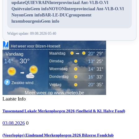
updateQUIEVRAINInterprovinciaal Ant-Vl.B-O.Vl
QuiévrainGeen infoNOYONInterprovinciaal Ant-Vl.B-O.Vl
NoyonGeen infoBAR-LE-DUCgroupement
luxembourgeoisGeen info
Widget update: 09.08.2026 05:40
Laatste Info
Tussenstand Lokale Merkenploegen 2026 (Snelheid & Kl. Halve Fond)
03.08.2026
0
(Voorlopige) Eindstand Merkenploegen 2026 Bilzerse Fondclub