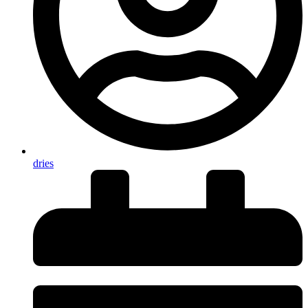
dries