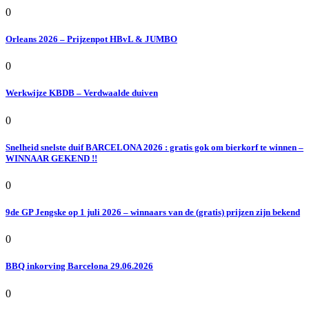
0
Orleans 2026 – Prijzenpot HBvL & JUMBO
0
Werkwijze KBDB – Verdwaalde duiven
0
Snelheid snelste duif BARCELONA 2026 : gratis gok om bierkorf te winnen –
WINNAAR GEKEND !!
0
9de GP Jengske op 1 juli 2026 – winnaars van de (gratis) prijzen zijn bekend
0
BBQ inkorving Barcelona 29.06.2026
0