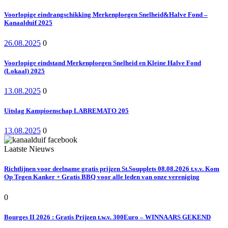
Voorlopige eindrangschikking Merkenploegen Snelheid&Halve Fond –
Kanaalduif 2025
26.08.2025
0
Voorlopige eindstand Merkenploegen Snelheid en Kleine Halve Fond
(Lokaal) 2025
13.08.2025
0
Uitslag Kampioenschap LABREMATO 205
13.08.2025
0
Laatste Nieuws
Richtlijnen voor deelname gratis prijzen St.Soupplets 08.08.2026 t.v.v. Kom
Op Tegen Kanker + Gratis BBQ voor alle leden van onze vereniging
0
Bourges II 2026 : Gratis Prijzen t.w.v. 300Euro – WINNAARS GEKEND