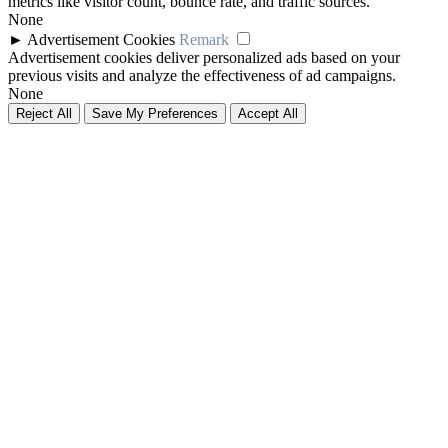
metrics like visitor count, bounce rate, and traffic sources.
None
►
Advertisement Cookies
Remark
Advertisement cookies deliver personalized ads based on your
previous visits and analyze the effectiveness of ad campaigns.
None
Reject All
Save My Preferences
Accept All