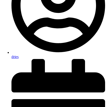
dries