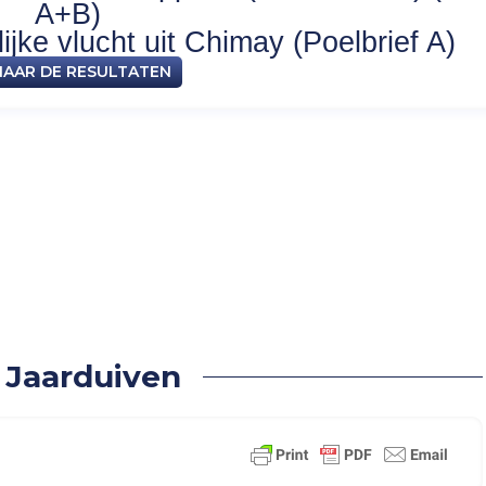
A+B)
jke vlucht uit Chimay (Poelbrief A)
NAAR DE RESULTATEN
– 101 Jaarduiven
 Jaarduiven