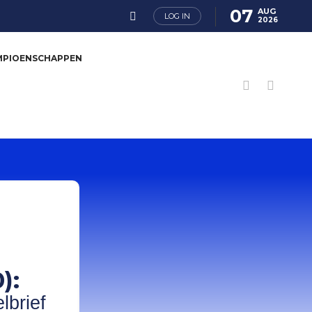
07
AUG
LOG IN
2026
MPIOENSCHAPPEN
):
lbrief