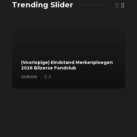
Trending Slider
(Voorlopige) Eindstand Merkenploegen
T
2026 Bilzerse Fondclub
2
03.08.2026
0
0