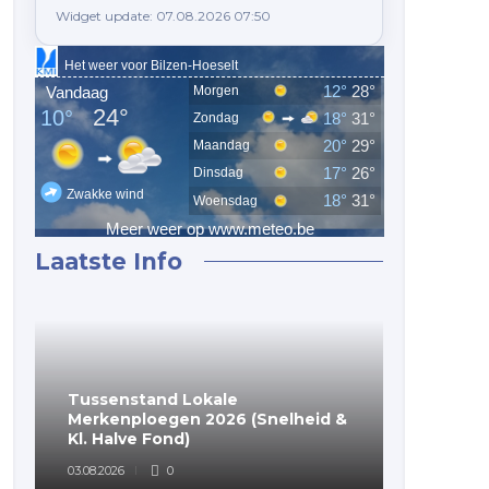
Widget update: 07.08.2026 07:50
----------------------------------- NARBONNE 28-07-25 10
Laatste Info
Tussenstand Lokale
(Voorlop
Merkenploegen 2026 (Snelheid &
Merkenp
Kl. Halve Fond)
Fondclu
03.08.2026
0
03.08.2026