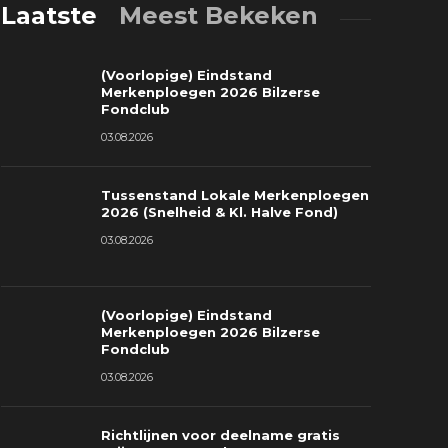
Laatste
Meest Bekeken
(Voorlopige) Eindstand
Merkenploegen 2026 Bilzerse
Fondclub
03.08.2026
Tussenstand Lokale Merkenploegen
ussenstand Lokale Merkenploegen
(Voorlopig
2026 (Snelheid & Kl. Halve Fond)
026 (Snelheid & Kl. Halve Fond)
2026 Bilze
03.08.2026
3.08.2026
0
03.08.2026
(Voorlopige) Eindstand
Merkenploegen 2026 Bilzerse
Fondclub
03.08.2026
Richtlijnen voor deelname gratis