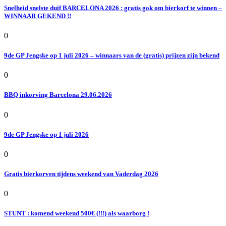
Snelheid snelste duif BARCELONA 2026 : gratis gok om bierkorf te winnen –
WINNAAR GEKEND !!
0
9de GP Jengske op 1 juli 2026 – winnaars van de (gratis) prijzen zijn bekend
0
BBQ inkorving Barcelona 29.06.2026
0
9de GP Jengske op 1 juli 2026
0
Gratis bierkorven tijdens weekend van Vaderdag 2026
0
STUNT : komend weekend 500€ (!!!) als waarborg !