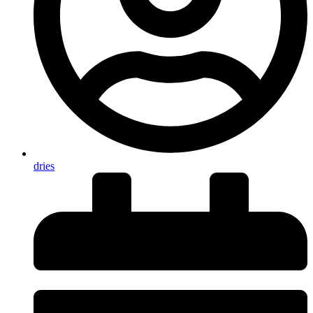
dries