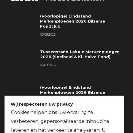
(Voorlopige) Eindstand
Merkenploegen 2026 Bilzerse
Fondclub
03.08.2026
Tussenstand Lokale Merkenploegen
2026 (Snelheid & Kl. Halve Fond)
03.08.2026
(Voorlopige) Eindstand
Merkenploegen 2026 Bilzerse
Fondclub
Wij respecteren uw privacy
03.08.2026
Cookies helpen ons uw ervaring te
verbeteren, gepersonaliseerde inhoud te
Richtlijnen voor deelname gratis
prijzen St.Soupplets 08.08.2026
leveren en het verkeer te analyseren. U
t.v.v. Kom Op Tegen Kanker + Gratis