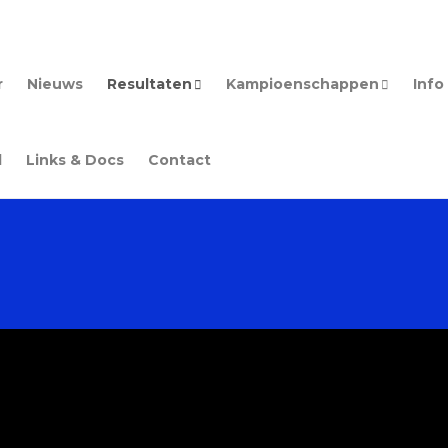
r
Nieuws
Resultaten
Kampioenschappen
Inf
d
Links & Docs
Contact