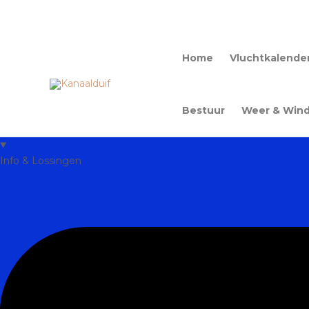
Home
Vluchtkalende
Bestuur
Weer & Win
Info & Lossingen