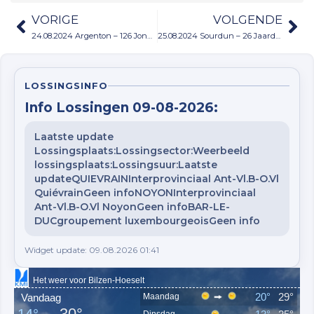
VORIGE
VOLGENDE
24.08.2024 Argenton – 126 Jonge duiven
25.08.2024 Sourdun – 26 Jaarduiven
LOSSINGSINFO
Info Lossingen 09-08-2026:
Laatste update
Lossingsplaats:Lossingsector:Weerbeeld
lossingsplaats:Lossingsuur:Laatste
updateQUIEVRAINInterprovinciaal Ant-Vl.B-O.Vl
QuiévrainGeen infoNOYONInterprovinciaal
Ant-Vl.B-O.Vl NoyonGeen infoBAR-LE-
DUCgroupement luxembourgeoisGeen info
Widget update: 09.08.2026 01:41