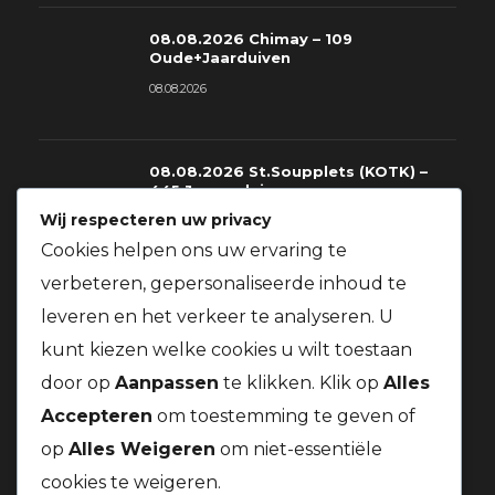
08.08.2026 Chimay – 109
Oude+Jaarduiven
08.08.2026
08.08.2026 St.Soupplets (KOTK) –
445 Jonge duiven
Wij respecteren uw privacy
08.08.2026
Cookies helpen ons uw ervaring te
verbeteren, gepersonaliseerde inhoud te
08.08.2026 St.Soupplets – 228
leveren en het verkeer te analyseren. U
Oude+Jaarduiven
kunt kiezen welke cookies u wilt toestaan
08.08.2026
door op
Aanpassen
te klikken. Klik op
Alles
Accepteren
om toestemming te geven of
op
Alles Weigeren
om niet-essentiële
cookies te weigeren.