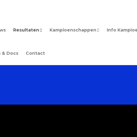
uws
Resultaten
Kampioenschappen
Info Kampio
s & Docs
Contact