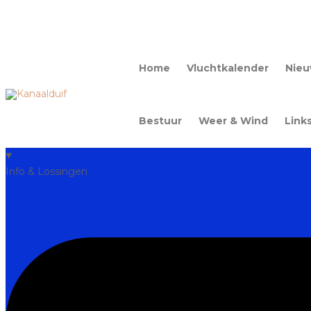
Home
Vluchtkalender
Nie
Bestuur
Weer & Wind
Link
Info & Lossingen