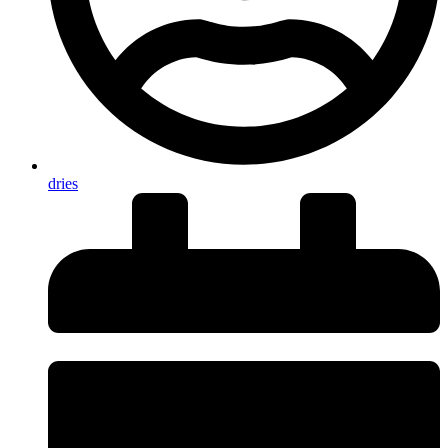
dries