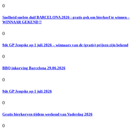
0
Snelheid snelste duif BARCELONA 2026 : gratis gok om bierkorf te winnen –
WINNAAR GEKEND !!
0
9de GP Jengske op 1 juli 2026 – winnaars van de (gratis) prijzen zijn bekend
0
BBQ inkorving Barcelona 29.06.2026
0
9de GP Jengske op 1 juli 2026
0
Gratis bierkorven tijdens weekend van Vaderdag 2026
0