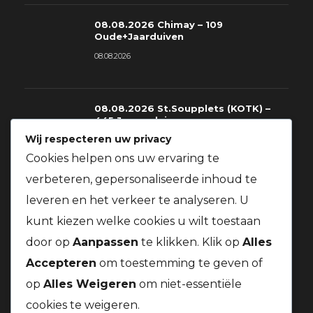
08.08.2026 Chimay – 109
Oude+Jaarduiven
08.08.2026
08.08.2026 St.Soupplets (KOTK) –
445 Jonge duiven
Wij respecteren uw privacy
08.08.2026
Cookies helpen ons uw ervaring te
verbeteren, gepersonaliseerde inhoud te
08.08.2026 St.Soupplets – 228
leveren en het verkeer te analyseren. U
Oude+Jaarduiven
kunt kiezen welke cookies u wilt toestaan
08.08.2026
door op
Aanpassen
te klikken. Klik op
Alles
Accepteren
om toestemming te geven of
op
Alles Weigeren
om niet-essentiële
cookies te weigeren.