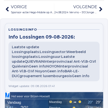
VORIGE
VOLGENDE
Sponsor-actie Hego-Mobile op Argenton 24.08.2024
24.08.2024 Vervins – 513 Jonge duiven
LOSSINGSINFO
Info Lossingen 09-08-2026:
Laatste update
Lossingsplaats:Lossingsector:Weerbeeld
lossingsplaats:Lossingsuur:Laatste
updateQUIEVRAINInterprovinciaal Ant-Vl.B-O.Vl
QuiévrainGeen infoNOYONInterprovinciaal
Ant-Vl.B-O.Vl NoyonGeen infoBAR-LE-
DUCgroupement luxembourgeoisGeen info
Widget update: 09.08.2026 01:41