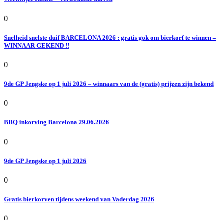
0
Snelheid snelste duif BARCELONA 2026 : gratis gok om bierkorf te winnen –
WINNAAR GEKEND !!
0
9de GP Jengske op 1 juli 2026 – winnaars van de (gratis) prijzen zijn bekend
0
BBQ inkorving Barcelona 29.06.2026
0
9de GP Jengske op 1 juli 2026
0
Gratis bierkorven tijdens weekend van Vaderdag 2026
0