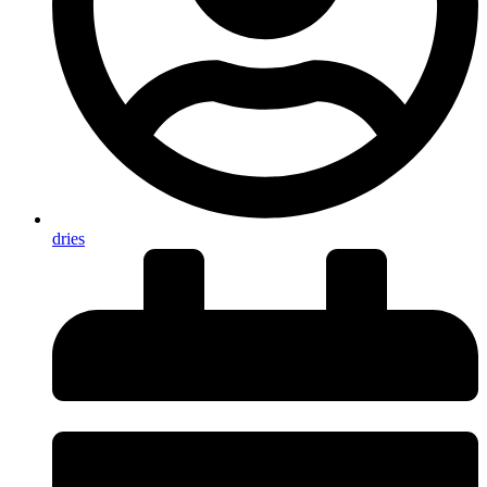
dries