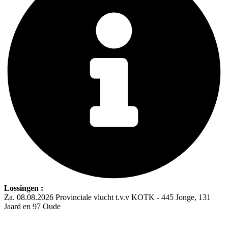
Lossingen :
Za. 08.08.2026 Provinciale vlucht t.v.v KOTK - 445 Jonge, 131
Jaard en 97 Oude