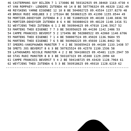
 46 CASTERMANS GUY BILZEN 7 1 173086 BE 503162925 09.38460 1163.4730 46
 47 VAN ROMPAEY- LENDERS ZUTENDA 40 14 8 BE 507796324 09.46320 1162.493
 48 REYSKENS YARNE EIGENBI 12 10 8 BE 504002725 09.43534 1157.8270 48 
 49 BROUX RUDI HOELBEE 3 2 175164 BE 503865125 09.41390 1155.0544 49 
 50 MORTIER-DEKEYSER ZUTENDA 8 2 3 BE 510805320 09.48100 1148.3836 50 
 51 MORTIER-DEKEYSER ZUTENDA 8 6 4 BE 503080423 09.48120 1148.1416 51 
 52 WEYTJENS THEO ZUTENDA 6 1 2 BE 503904625 09.47010 1146.5917 52 
 53 MARTENS THEO EIGENBI 7 7 3 BE 503956025 09.44190 1142.2486 53 
 54 CAMPE FRANCOIS BEVERST 5 2 173496 BE 502880522 09.42060 1140.6706 5
 55 MARTENS THEO EIGENBI 7 1 4 BE 508007524 09.45020 1136.9684 55 
 56 MARTENS THEO EIGENBI 7 6 5 BE 503960225 09.45030 1136.8462 56 
 57 SMEERS-VANSPAUWEN MUNSTER 7 4 2 BE 503059423 09.44100 1133.1438 57 
 58 SMETS JOS BEVERST 8 6 3 BE 507925524 09.42570 1130.1536 58 
 59 LATHOUWERS NICOLE MUNSTER 4 2 2 BE 504108325 09.45481 1129.2947 59 
 60 STAS RUDI MUNSTER 8 8 3 BE 503107323 09.45300 1129.2090 60 
 61 CAMPE FRANCOIS BEVERST 5 4 2 BE 504148725 09.43420 1128.7964 61 
 62 WEYTJENS THEO ZUTENDA 6 5 3 BE 503918625 09.49310 1128.6219 62 
-----------------------------------------------------------------------