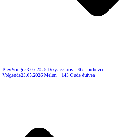
Prev
Vorige
23.05.2026 Dizy-le-Gros – 96 Jaarduiven
Volgende
23.05.2026 Melun – 143 Oude duiven