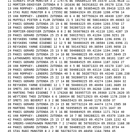
 11 SCHOEFS A+ZN MUNSTER 3 2 174776 BE 506689123 09.33370 1216.9618 11 
 12 MORTIER-DEKEYSER ZUTENDA 8 5 181636 BE 502918322 09.39170 1216.7199
 13 VAN ROMPAEY- LENDERS ZUTENDA 40 30 3 BE 503854625 09.39410 1215.693
 14 STAS RUDI MUNSTER 8 6 175592 BE 508041924 09.35180 1208.4790 14 
 15 VAN ROMPAEY- LENDERS ZUTENDA 40 6 4 BE 507793624 09.40430 1207.3582
 16 MUFFELS PIETER & FLOR ZUTENDA 21 5 181792 BE 508144024 09.40365 120
 17 PANIS GERARD ZUTENDA 25 19 6 BE 504083225 09.41004 1203.5760 17 
 18 PANIS GERARD ZUTENDA 25 12 7 BE 502807223 09.41014 1203.4432 18 
 19 MORTIER-DEKEYSER ZUTENDA 8 8 2 BE 503078623 09.41110 1201.4287 19 
 20 PANIS GERARD ZUTENDA 25 25 8 BE 500157021 09.41204 1200.9251 20 
 21 REYSKENS YARNE EIGENBI 12 5 4 BE 506717723 09.38584 1196.0396 21 
 21 REYSKENS YARNE EIGENBI 12 12 5 BE 504003425 09.38584 1196.0396 21 
 23 REYSKENS YARNE EIGENBI 12 9 6 BE 501437822 09.38594 1195.9058 23 
 24 PANIS GERARD ZUTENDA 25 13 9 BE 504088325 09.42104 1194.3485 24 
 25 PANIS GERARD ZUTENDA 25 14 10 BE 504088225 09.43024 1187.5849 25 
 26 LATHOUWERS NICOLE MUNSTER 4 1 175946 BE 504107225 09.38101 1187.473
 27 PANIS GERARD ZUTENDA 25 6 11 BE 504084525 09.43044 1187.3263 27 
 28 VAN ROMPAEY- LENDERS ZUTENDA 40 4 5 BE 502871323 09.43170 1187.1415
 29 PANIS GERARD ZUTENDA 25 9 12 BE 504081325 09.43114 1186.4221 29 
 30 VAN ROMPAEY- LENDERS ZUTENDA 40 5 6 BE 502877923 09.43240 1186.2386
 31 PANIS GERARD ZUTENDA 25 22 13 BE 502800723 09.43224 1185.0039 31 
 32 PANIS GERARD ZUTENDA 25 17 14 BE 504090225 09.43274 1184.3604 32 
 33 REYSKENS YARNE EIGENBI 12 1 7 BE 504003125 09.40494 1181.3689 33 
 34 SMETS JOS BEVERST 8 1 172857 BE 506652723 09.36260 1180.4484 34 
 35 MARTENS THEO EIGENBI 7 5 176268 BE 503957725 09.39360 1178.2620 35 
 36 WEYTJENS THEO ZUTENDA 6 6 180034 BE 502712923 09.42480 1178.2330 36
 37 SMETS JOS BEVERST 8 3 2 BE 506655423 09.36440 1178.0350 37 
 38 PANIS GERARD ZUTENDA 25 24 15 BE 507732124 09.44474 1174.1585 38 
 39 MARTENS THEO EIGENBI 7 4 2 BE 503958925 09.40150 1173.1647 39 
 40 PANIS GERARD ZUTENDA 25 5 16 BE 504084925 09.45064 1171.7614 40 
 41 VAN ROMPAEY- LENDERS ZUTENDA 40 10 7 BE 500288221 09.45370 1169.341
 42 PANIS GERARD ZUTENDA 25 15 17 BE 502810823 09.45274 1169.1232 42 
 43 SMEERS-VANSPAUWEN MUNSTER 7 2 174693 BE 507833524 09.39310 1168.384
 44 PANIS GERARD ZUTENDA 25 7 18 BE 504085125 09.45534 1165.8734 44 
 45 STAS RUDI MUNSTER 8 2 2 BE 502782723 09.40450 1164.7894 45 