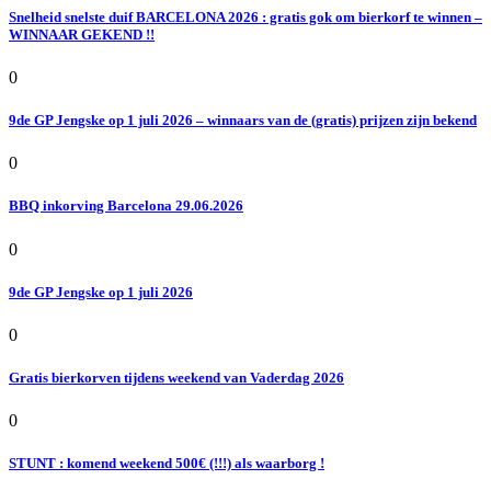
Snelheid snelste duif BARCELONA 2026 : gratis gok om bierkorf te winnen –
WINNAAR GEKEND !!
0
9de GP Jengske op 1 juli 2026 – winnaars van de (gratis) prijzen zijn bekend
0
BBQ inkorving Barcelona 29.06.2026
0
9de GP Jengske op 1 juli 2026
0
Gratis bierkorven tijdens weekend van Vaderdag 2026
0
STUNT : komend weekend 500€ (!!!) als waarborg !