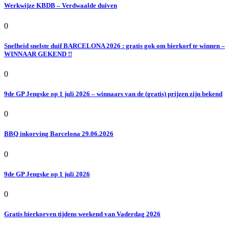
Werkwijze KBDB – Verdwaalde duiven
0
Snelheid snelste duif BARCELONA 2026 : gratis gok om bierkorf te winnen –
WINNAAR GEKEND !!
0
9de GP Jengske op 1 juli 2026 – winnaars van de (gratis) prijzen zijn bekend
0
BBQ inkorving Barcelona 29.06.2026
0
9de GP Jengske op 1 juli 2026
0
Gratis bierkorven tijdens weekend van Vaderdag 2026