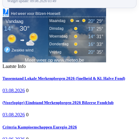
Widget update: 09.08.2026 03:49
Laatste Info
Tussenstand Lokale Merkenploegen 2026 (Snelheid & Kl. Halve Fond)
03.08.2026
0
(Voorlopige) Eindstand Merkenploegen 2026 Bilzerse Fondclub
03.08.2026
0
Criteria Kampioenschappen Euregio 2026