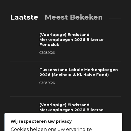
Laatste
Meest Bekeken
(Voorlopige) Eindstand
Merkenploegen 2026 Bilzerse
Fondclub
03.08.2026
Tussenstand Lokale Merkenploegen
2026 (Snelheid & Kl. Halve Fond)
03.08.2026
(Voorlopige) Eindstand
Merkenploegen 2026 Bilzerse
Fondclub
Wij respecteren uw privacy
03.08.2026
Cookies helpen ons uw ervaring te