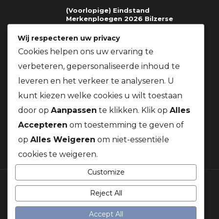
(Voorlopige) Eindstand
Merkenploegen 2026 Bilzerse
Fondclub
Wij respecteren uw privacy
03.08.2026
Cookies helpen ons uw ervaring te
verbeteren, gepersonaliseerde inhoud te
Richtlijnen voor deelname gratis
prijzen St.Soupplets 08.08.2026
leveren en het verkeer te analyseren. U
t.v.v. Kom Op Tegen Kanker + Gratis
BBQ voor alle leden van onze
kunt kiezen welke cookies u wilt toestaan
vereniging
door op
Aanpassen
te klikken. Klik op
Alles
03.08.2026
Accepteren
om toestemming te geven of
op
Alles Weigeren
om niet-essentiële
cookies te weigeren.
Customize
Reject All
© 2026 Duivenbond Kanaalduif. Alle rechten voorbehouden
Accept All
LINKS & DOCUMENTEN
WEER & WIND