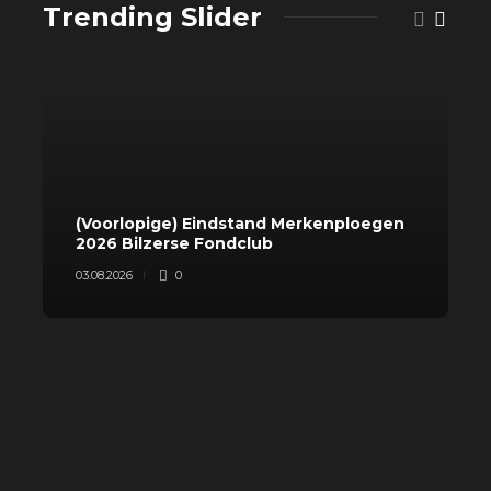
Trending Slider
(Voorlopige) Eindstand Merkenploegen
T
2026 Bilzerse Fondclub
2
03.08.2026
0
0