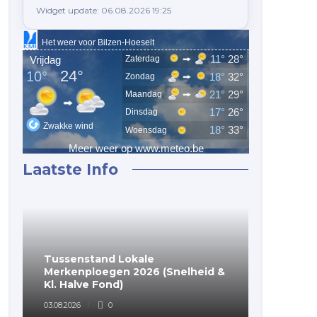
Widget update: 06.08.2026 19:25
----------------------------------- PAU 20-06-25 52 Oude
Laatste Info
Tussenstand Lokale
(Voorlop
Merkenploegen 2026 (Snelheid &
Merkenp
Kl. Halve Fond)
Fondclu
03.08.2026
0
03.08.2026