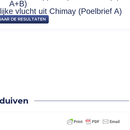
A+B)
jke vlucht uit Chimay (Poelbrief A)
NAAR DE RESULTATEN
Oude duiven
 duiven