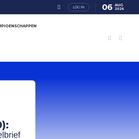
06
AUG
LOG IN
2026
MPIOENSCHAPPEN
):
lbrief