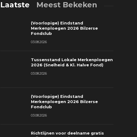
Laatste
Meest Bekeken
(Voorlopige) Eindstand
Merkenploegen 2026 Bilzerse
Fondclub
03.08.2026
Tussenstand Lokale Merkenploegen
ussenstand Lokale Merkenploegen
(Voorlopig
2026 (Snelheid & Kl. Halve Fond)
026 (Snelheid & Kl. Halve Fond)
2026 Bilze
03.08.2026
3.08.2026
0
03.08.2026
(Voorlopige) Eindstand
Merkenploegen 2026 Bilzerse
Fondclub
03.08.2026
Richtlijnen voor deelname gratis