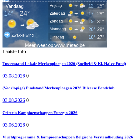
Laatste Info
Tussenstand Lokale Merkenploegen 2026 (Snelheid & Kl. Halve Fond)
03.08.2026
0
(Voorlopige) Eindstand Merkenploegen 2026 Bilzerse Fondclub
03.08.2026
0
Criteria Kampioenschappen Euregio 2026
03.06.2026
0
Vluchtprogramma & kampioenschappen Belgische Verstandhouding 2026