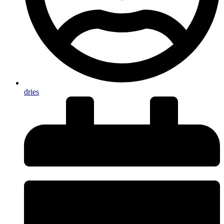
dries