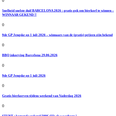
0
Snelheid snelste duif BARCELONA 2026 : gratis gok om bierkorf te winnen –
WINNAAR GEKEND !!
0
9de GP Jengske op 1 juli 2026 – winnaars van de (gratis) prijzen zijn bekend
0
BBQ inkorving Barcelona 29.06.2026
0
9de GP Jengske op 1 juli 2026
0
Gratis bierkorven tijdens weekend van Vaderdag 2026
0
STUNT : komend weekend 500€ (!!!) als waarborg !