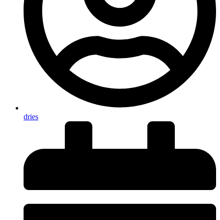
dries