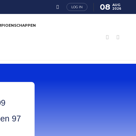
08
AUG
LOG IN
2026
MPIOENSCHAPPEN
09
 en 97