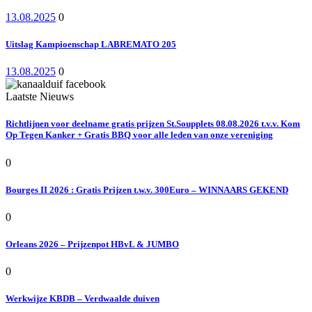
13.08.2025
0
Uitslag Kampioenschap LABREMATO 205
13.08.2025
0
Laatste Nieuws
Richtlijnen voor deelname gratis prijzen St.Soupplets 08.08.2026 t.v.v. Kom
Op Tegen Kanker + Gratis BBQ voor alle leden van onze vereniging
0
Bourges II 2026 : Gratis Prijzen t.w.v. 300Euro – WINNAARS GEKEND
0
Orleans 2026 – Prijzenpot HBvL & JUMBO
0
Werkwijze KBDB – Verdwaalde duiven