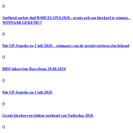
0
Snelheid snelste duif BARCELONA 2026 : gratis gok om bierkorf te winnen –
WINNAAR GEKEND !!
0
9de GP Jengske op 1 juli 2026 – winnaars van de (gratis) prijzen zijn bekend
0
BBQ inkorving Barcelona 29.06.2026
0
9de GP Jengske op 1 juli 2026
0
Gratis bierkorven tijdens weekend van Vaderdag 2026
0