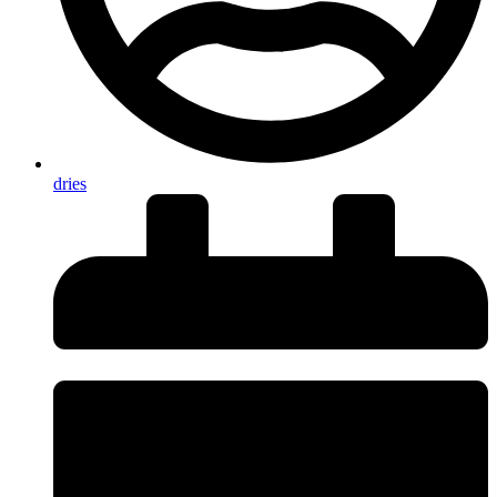
dries