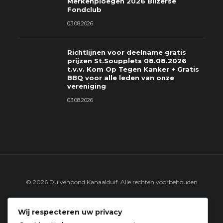
Merkenploegen 2026 Bilzerse
Fondclub
03.08.2026
Richtlijnen voor deelname gratis
prijzen St.Soupplets 08.08.2026
t.v.v. Kom Op Tegen Kanker + Gratis
BBQ voor alle leden van onze
vereniging
03.08.2026
© 2026 Duivenbond Kanaalduif. Alle rechten voorbehouden
LINKS & DOCUMENTEN
WEER & WIND
Wij respecteren uw privacy