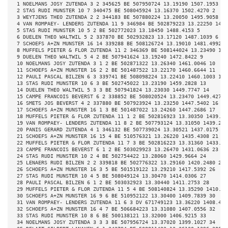
 1 NOELMANS JOSY ZUTENDA 3 2 345625 BE 507950724 13.19190 1507.1953 1 
 2 STAS RUDI MUNSTER 10 7 340475 BE 508045924 13.16370 1502.4270 2 
 3 WEYTJENS THEO ZUTENDA 2 2 344183 BE 507880224 13.20050 1495.9058 3 
 4 VAN ROMPAEY- LENDERS ZUTENDA 11 9 346984 BE 502879223 13.22250 1492
 5 STAS RUDI MUNSTER 10 5 2 BE 502772023 13.18450 1488.4153 5 
 6 DUELEN THEO WALTWIL 5 2 337870 BE 502932823 13.17120 1487.1039 6 
 7 SCHOEFS A+ZN MUNSTER 16 14 339288 BE 508126724 13.19010 1481.4992 7
 8 MUFFELS PIETER & FLOR ZUTENDA 11 2 346369 BE 508144024 13.23490 148
 9 DUELEN THEO WALTWIL 5 4 2 BE 507941624 13.19240 1472.8422 9 
 10 NOELMANS JOSY ZUTENDA 3 1 2 BE 502871322 13.26340 1461.0046 10 
 11 SCHOEFS A+ZN MUNSTER 16 2 2 BE 501487522 13.22170 1460.6644 11 
 12 PAULI PASCAL BILZEN 6 3 339741 BE 508098224 13.22410 1460.1003 12 
 13 STAS RUDI MUNSTER 10 6 3 BE 502745022 13.23190 1459.2828 13 
 14 DUELEN THEO WALTWIL 5 3 3 BE 507941824 13.23030 1449.7747 14 
 15 CAMPE FRANCOIS BEVERST 6 2 338852 BE 508020524 13.23470 1449.4275 
 16 SMETS JOS BEVERST 4 2 337880 BE 507923924 13.23250 1447.5402 16 
 17 SCHOEFS A+ZN MUNSTER 16 1 3 BE 501487022 13.24260 1447.2686 17 
 18 MUFFELS PIETER & FLOR ZUTENDA 11 1 2 BE 502816923 13.30350 1439.70
 19 VAN ROMPAEY- LENDERS ZUTENDA 11 8 2 BE 507793124 13.31050 1439.270
 20 PANIS GERARD ZUTENDA 4 1 346132 BE 507739024 13.30521 1437.0175 20
 21 SCHOEFS A+ZN MUNSTER 16 15 4 BE 510576321 13.26220 1435.4308 21 
 22 MUFFELS PIETER & FLOR ZUTENDA 11 7 3 BE 502816223 13.31360 1433.64
 23 CAMPE FRANCOIS BEVERST 6 1 2 BE 503029923 13.26470 1431.0636 23 
 24 STAS RUDI MUNSTER 10 2 4 BE 502754422 13.28060 1429.9664 24 
 25 LENAERS RUDI BILZEN 2 2 339818 BE 502776322 13.29160 1420.2480 25 
 26 SCHOEFS A+ZN MUNSTER 16 3 5 BE 501519122 13.29210 1417.5392 26 
 27 STAS RUDI MUNSTER 10 4 5 BE 508049124 13.30470 1414.0306 27 
 28 PAULI PASCAL BILZEN 6 1 2 BE 503032923 13.30440 1411.2753 28 
 29 MUFFELS PIETER & FLOR ZUTENDA 11 5 4 BE 508140824 13.35290 1410.96
 30 SCHOEFS A+ZN MUNSTER 16 9 6 BE 510952122 13.30400 1409.7839 30 
 31 VAN ROMPAEY- LENDERS ZUTENDA 11 6 3 DV 671749123 13.36220 1408.404
 32 SCHOEFS A+ZN MUNSTER 16 4 7 BE 506684223 13.31080 1407.0556 32 
 33 STAS RUDI MUNSTER 10 8 6 BE 500138121 13.32000 1406.9215 33 
 34 NOELMANS JOSY ZUTENDA 3 3 3 BE 507956724 13.37020 1399.1027 34 