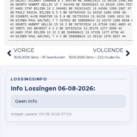
 35 DELAIT GILBERT LANAKEN 6 1 343794 BE 508811423 13.36130 1396.3068 
 36 GEURTS HUBERT GELLIK 15 7 342446 BE 503052623 13.35320 1394.7027 3
 37 HAEX STAF BILZEN 13 2 340482 BE 502613422 13.34560 1390.1007 37 
 38 PAULI PASCAL BILZEN 6 5 3 BE 507935420 13.34310 1389.4390 38 
 39 SCHOEFS A+ZN MUNSTER 16 5 8 BE 507701924 13.34150 1389.1013 39 
 40 WIJNEN PAUL WALTWIL 7 7 337632 BE 508089624 13.33270 1386.8638 40 
 41 GEURTS HUBERT GELLIK 15 10 2 BE 507973524 13.37530 1381.4805 41 
 42 SMETS JOS BEVERST 4 1 2 BE 507925224 13.35170 1377.5090 42 
 43 HAEX STAF BILZEN 13 12 2 BE 500088621 13.37150 1377.0758 43 
 44 WIJNEN PAUL WALTWIL 7 4 2 BE 508088624 13.35120 1376.9657 44 
----------------------------------------------------------------------
VORIGE
VOLGENDE
16.05.2026 Sens – 91 Jaarduiven
16.05.2026 Sens – 222 Oude+Jaarduiven
LOSSINGSINFO
Info Lossingen 06-08-2026:
Geen info
Widget update: 06.08.2026 07:02