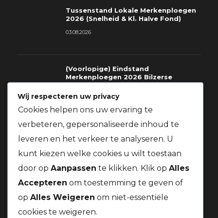
Tussenstand Lokale Merkenploegen
2026 (Snelheid & Kl. Halve Fond)
03.08.2026
(Voorlopige) Eindstand
Merkenploegen 2026 Bilzerse
Fondclub
Wij respecteren uw privacy
03.08.2026
Cookies helpen ons uw ervaring te
verbeteren, gepersonaliseerde inhoud te
Richtlijnen voor deelname gratis
prijzen St.Soupplets 08.08.2026
leveren en het verkeer te analyseren. U
t.v.v. Kom Op Tegen Kanker + Gratis
BBQ voor alle leden van onze
kunt kiezen welke cookies u wilt toestaan
vereniging
door op
Aanpassen
te klikken. Klik op
Alles
03.08.2026
Accepteren
om toestemming te geven of
op
Alles Weigeren
om niet-essentiële
cookies te weigeren.