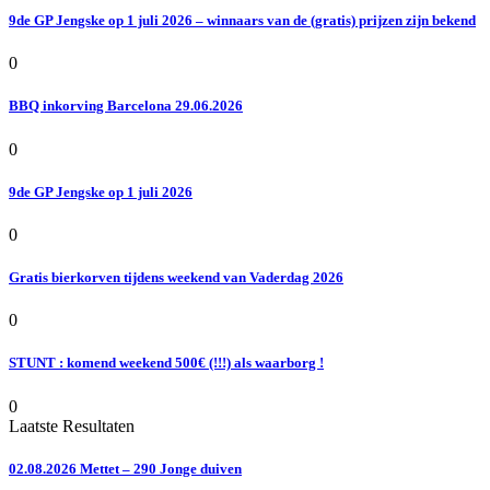
9de GP Jengske op 1 juli 2026 – winnaars van de (gratis) prijzen zijn bekend
0
BBQ inkorving Barcelona 29.06.2026
0
9de GP Jengske op 1 juli 2026
0
Gratis bierkorven tijdens weekend van Vaderdag 2026
0
STUNT : komend weekend 500€ (!!!) als waarborg !
0
Laatste Resultaten
02.08.2026 Mettet – 290 Jonge duiven