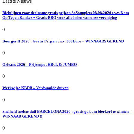
Laatste Nieuws
Richtlijnen voor deelname gratis prijzen St.Soupplets 08.08.2026 t.v.v. Kom
Op Tegen Kanker + Gratis BBQ voor alle leden van onze vereniging
0
Bourges II 2026 : Gratis Prijzen t.w.v. 300Euro – WINNAARS GEKEND
0
Orleans 2026 – Prijzenpot HBvL & JUMBO
0
Werkwijze KBDB – Verdwaalde duiven
0
Snelheid snelste duif BARCELONA 2026 : gratis gok om bierkorf te winnen –
WINNAAR GEKEND !!
0