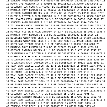
 11 SCHOEFS A+ZN MUNSTER 7 5 455437 BE 507706324 14.48320 1365.4917 11 
 12 MOORS J+E NEERHAR 17 8 460105 BE 500165322 14.52070 1364.8242 12 
 13 COLEMONT LUC GENK 6 1 463067 BE 501502824 14.55020 1361.8283 13 
 14 MARTENS TONY LUMMEN 31 13 465260 BE 502072322 14.56420 1361.6037 14
 15 GREGOOR PATRICK DILSEN 6 3 475155 BE 501955224 15.04540 1357.9737 1
 16 MUFFELS PIETER & FLOR ZUTENDA 14 8 3 BE 508140224 14.57550 1347.021
 17 TOLLENAERS ERIK LANAKEN 10 9 3 BE 506294623 14.54590 1345.6836 17 
 18 SCHOEFS A+ZN MUNSTER 7 2 2 BE 507702824 14.53430 1344.5958 18 
 19 TOLLENAERS ERIK LANAKEN 10 10 4 BE 500257924 14.56520 1338.2703 19 
 20 SPEELMANS PIERRE GENK 6 1 461184 BE 504295720 14.59480 1337.5406 20
 21 MUFFELS PIETER & FLOR ZUTENDA 14 12 4 BE 502815723 15.00530 1335.46
 22 MARTENS TONY LUMMEN 31 1 2 BE 501024923 15.03280 1335.1636 22 
 23 NELISSEN WINNY+GUY GENK 6 3 466737 BE 509678322 15.04550 1333.8519 
 24 NELISSEN WINNY+GUY GENK 6 5 2 BE 500478824 15.04560 1333.7883 24 
 25 SPEELMANS PIERRE GENK 6 3 2 BE 501554324 15.00490 1333.6084 25 
 26 MARTENS TONY LUMMEN 31 7 3 BE 501028023 15.04110 1332.4233 26 
 27 GREGOOR PATRICK DILSEN 6 1 2 BE 500282222 15.11470 1331.7747 27 
 28 CASTERMANS GUY BILZEN 6 6 454242 BE 502397724 14.56160 1331.0471 28
 29 MUFFELS PIETER & FLOR ZUTENDA 14 14 5 BE 508142324 15.02210 1329.82
 30 TOLLENAERS ERIK LANAKEN 10 4 5 BE 500390824 14.59100 1329.3269 30 
 31 TOLLENAERS ERIK LANAKEN 10 1 6 BE 500254024 14.59120 1329.1981 31 
 32 TEAM BART BASSEZ DILSEN- 20 13 5 BE 510274119 15.10580 1327.3490 32
 33 TEAM BART BASSEZ DILSEN- 20 20 6 BE 507714420 15.11190 1326.0452 33
 34 COLEMONT LUC GENK 6 6 2 BE 501504024 15.04300 1324.9413 34 
 35 TEAM BART BASSEZ DILSEN- 20 12 7 BE 505911820 15.11510 1324.0633 35
 36 TEAM BART BASSEZ DILSEN- 20 18 8 BE 507713920 15.12270 1321.8408 36
 37 TEAM BART BASSEZ DILSEN- 20 8 9 ES 002661824 15.12350 1321.3479 37 
 38 NELISSEN WINNY+GUY GENK 6 2 3 BE 500481724 15.08540 1318.8387 38 
 39 MUFFELS PIETER & FLOR ZUTENDA 14 1 6 BE 508142024 15.05330 1317.689
 40 TEAM BART BASSEZ DILSEN- 20 6 10 BE 501922824 15.14090 1315.5840 40
 41 COLEMONT LUC GENK 6 4 3 BE 501505124 15.07280 1313.7895 41 
 42 GREGOOR PATRICK DILSEN 6 5 3 BE 505923323 15.17090 1312.0392 42 
 43 TEAM BART BASSEZ DILSEN- 20 1 11 BE 510465320 15.15090 1311.9311 43
 44 MOORS J+E NEERHAR 17 3 2 BE 500042522 15.05520 1311.3386 44 
 45 PEUSENS RENE REKEM 4 1 2 BE 506009121 15.07160 1310.9699 45 