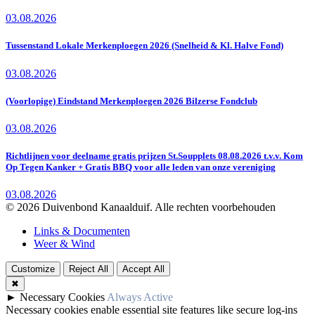
03.08.2026
Tussenstand Lokale Merkenploegen 2026 (Snelheid & Kl. Halve Fond)
03.08.2026
(Voorlopige) Eindstand Merkenploegen 2026 Bilzerse Fondclub
03.08.2026
Richtlijnen voor deelname gratis prijzen St.Soupplets 08.08.2026 t.v.v. Kom
Op Tegen Kanker + Gratis BBQ voor alle leden van onze vereniging
03.08.2026
© 2026 Duivenbond Kanaalduif. Alle rechten voorbehouden
Links & Documenten
Weer & Wind
Customize
Reject All
Accept All
✖
►
Necessary Cookies
Always Active
Necessary cookies enable essential site features like secure log-ins