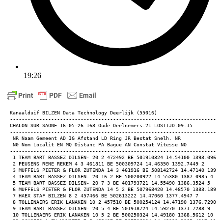
19:26
Kanaalduif BILZEN Data Technology Deerlijk (55016) 
-----------------------------------------------------------------------
CHALON SUR SAONE 16-05-26 163 Oude Deelnemers:21 LOSTIJD:09.15 
-----------------------------------------------------------------------
 NR Naam Gemeent AD IG Afstand LD Ring JR Bestat Snelh. NR 
 N0 Nom Localit EN MQ Distanc PA Bague AN Constat Vitesse NO 
-----------------------------------------------------------------------
 1 TEAM BART BASSEZ DILSEN- 20 2 472492 BE 501910324 14.54100 1393.0968
 2 PEUSENS RENE REKEM 4 3 461811 BE 500309724 14.46350 1392.7449 2 
 3 MUFFELS PIETER & FLOR ZUTENDA 14 3 461916 BE 508142724 14.47140 1390
 4 TEAM BART BASSEZ DILSEN- 20 16 2 BE 500200922 14.55380 1387.0985 4 
 5 TEAM BART BASSEZ DILSEN- 20 7 3 BE 401793721 14.55490 1386.3524 5 
 6 MUFFELS PIETER & FLOR ZUTENDA 14 5 2 BE 507968420 14.48570 1383.1891
 7 HAEX STAF BILZEN 8 2 457466 BE 502613222 14.47060 1377.4947 7 
 8 TOLLENAERS ERIK LANAKEN 10 2 457510 BE 500254124 14.47190 1376.7290 
 9 TEAM BART BASSEZ DILSEN- 20 5 4 BE 501918724 14.59270 1371.7288 9 
 10 TOLLENAERS ERIK LANAKEN 10 5 2 BE 500250324 14.49180 1368.5612 10 