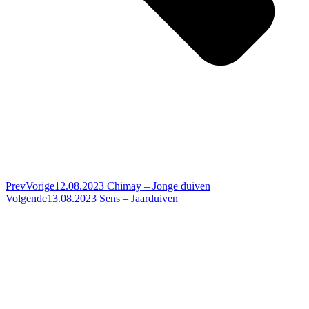
Prev
Vorige
12.08.2023 Chimay – Jonge duiven
Volgende
13.08.2023 Sens – Jaarduiven