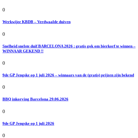
0
Werkwijze KBDB – Verdwaalde duiven
0
Snelheid snelste duif BARCELONA 2026 : gratis gok om bierkorf te winnen –
WINNAAR GEKEND !!
0
9de GP Jengske op 1 juli 2026 – winnaars van de (gratis) prijzen zijn bekend
0
BBQ inkorving Barcelona 29.06.2026
0
9de GP Jengske op 1 juli 2026
0