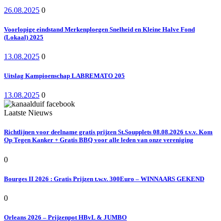
26.08.2025
0
Voorlopige eindstand Merkenploegen Snelheid en Kleine Halve Fond
(Lokaal) 2025
13.08.2025
0
Uitslag Kampioenschap LABREMATO 205
13.08.2025
0
Laatste Nieuws
Richtlijnen voor deelname gratis prijzen St.Soupplets 08.08.2026 t.v.v. Kom
Op Tegen Kanker + Gratis BBQ voor alle leden van onze vereniging
0
Bourges II 2026 : Gratis Prijzen t.w.v. 300Euro – WINNAARS GEKEND
0
Orleans 2026 – Prijzenpot HBvL & JUMBO