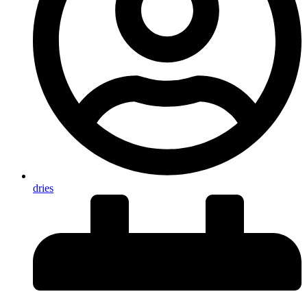
dries