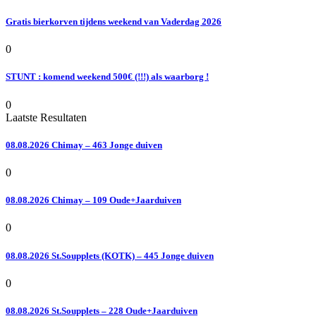
Gratis bierkorven tijdens weekend van Vaderdag 2026
0
STUNT : komend weekend 500€ (!!!) als waarborg !
0
Laatste Resultaten
08.08.2026 Chimay – 463 Jonge duiven
0
08.08.2026 Chimay – 109 Oude+Jaarduiven
0
08.08.2026 St.Soupplets (KOTK) – 445 Jonge duiven
0
08.08.2026 St.Soupplets – 228 Oude+Jaarduiven