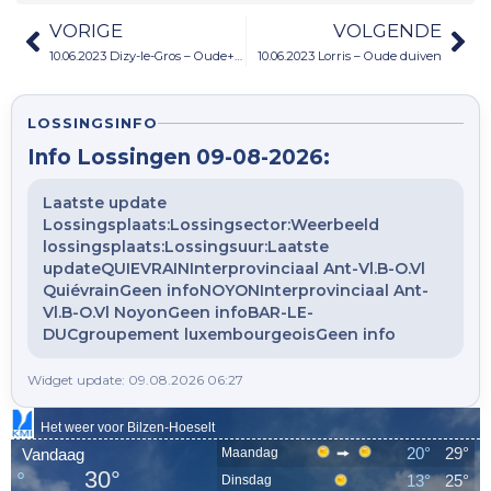
VORIGE
VOLGENDE
10.06.2023 Dizy-le-Gros – Oude+Jaarduiven
10.06.2023 Lorris – Oude duiven
LOSSINGSINFO
Info Lossingen 09-08-2026:
Laatste update
Lossingsplaats:Lossingsector:Weerbeeld
lossingsplaats:Lossingsuur:Laatste
updateQUIEVRAINInterprovinciaal Ant-Vl.B-O.Vl
QuiévrainGeen infoNOYONInterprovinciaal Ant-
Vl.B-O.Vl NoyonGeen infoBAR-LE-
DUCgroupement luxembourgeoisGeen info
Widget update: 09.08.2026 06:27