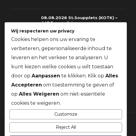
08.08.2026 St.Soupplets (KOTK) –
445 Jonge duiven
Wij respecteren uw privacy
08.08.2026
Cookies helpen ons uw ervaring te
verbeteren, gepersonaliseerde inhoud te
08.08.2026 St.Soupplets – 228
leveren en het verkeer te analyseren. U
Oude+Jaarduiven
kunt kiezen welke cookies u wilt toestaan
08.08.2026
door op
Aanpassen
te klikken. Klik op
Alles
Accepteren
om toestemming te geven of
op
Alles Weigeren
om niet-essentiële
cookies te weigeren.
Customize
Reject All
© 2026 Duivenbond Kanaalduif. Alle rechten voorbehouden